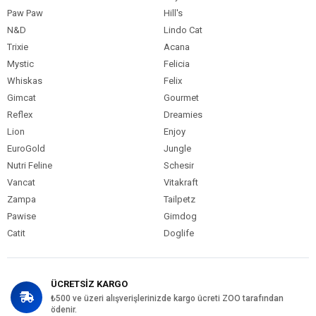
Paw Paw
Hill's
N&D
Lindo Cat
Trixie
Acana
Mystic
Felicia
Whiskas
Felix
Gimcat
Gourmet
Reflex
Dreamies
Lion
Enjoy
EuroGold
Jungle
Nutri Feline
Schesir
Vancat
Vitakraft
Zampa
Tailpetz
Pawise
Gimdog
Catit
Doglife
ÜCRETSİZ KARGO
₺500 ve üzeri alışverişlerinizde kargo ücreti ZOO tarafından
ödenir.