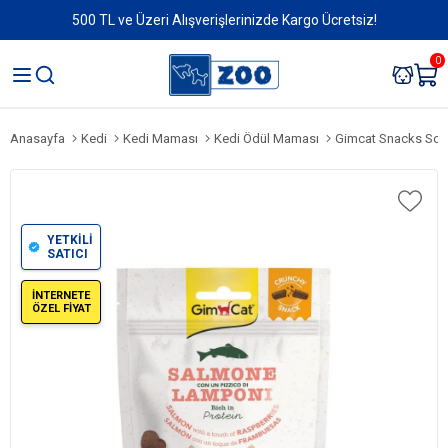
500 TL ve Üzeri Alışverişlerinizde Kargo Ücretsiz!
0
Anasayfa
Kedi
Kedi Maması
Kedi Ödül Maması
Gimcat Snacks Som
YETKİLİ
SATICI
İNTERNETE
ÖZEL FİYAT