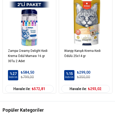
Formu
Kedi Maması
Tahılsız
Tahıl Oranı
Kedi Özel
Diyet
Kilolu
Tüy ve Deri Sağlığı
Gereksinim
Kedi Maması
Somon
Balık
İçerik
Kedi Maması
0-100 gr
Zampa Creamy Delight Kedi
Wanpy Karışık Krema Kedi
Paket Boyutu
Krema Ödül Maması 16 gr
Ödülü 25x14 gr
30'lu 2 Adet
Kedi Irk Özelliği
Tümüne Uygun
₺584,50
₺299,00
%27
%15
₺799,00
₺350,00
İndirim
İndirim
Havale ile:
₺572,81
Havale ile:
₺293,02
Popüler Kategoriler