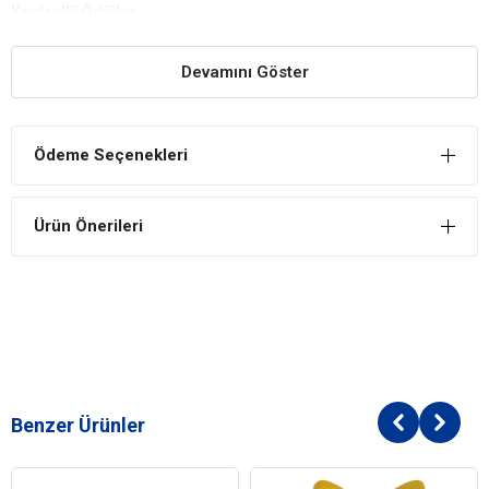
Kontrollü Ödüller
Kediniz için tahılsız içeriğe sahip kedi ödüllerini tercih ederek kilo
kontrolünü sağlayabilirsiniz.
Devamını Göster
Zengin Protein İçeriği
Somon içeriği ile zengin bir protein kaynağı sunan kedi ödülü,
Ödeme Seçenekleri
kedinizin besleyici bir ödül tüketmesini sağlar.
İÇİNDEKİLER
Ürün Önerileri
BİLEŞİM
Balık ve Balık Türevleri (Somon Proteini)
Sebzeler
Bitkisel kökenli türevler
Katı ve sıvı yağlar
Et ve hayvansal türevler
Meyveler (kurutulmuş ahududu)
Benzer Ürünler
Kedi Yaş Aralığı
Yetişkin (1-7 Yaş)
Kedi Maması
Ödül Maması