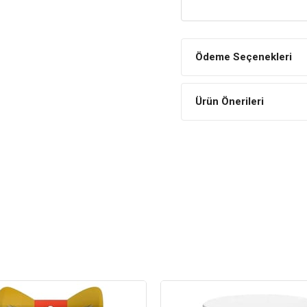
içeriği ile keyifli tüketim s
Keyifli Tüketim
Kedilerin keyifli tüketimine
Ödeme Seçenekleri
damak tadına hitap eder.
İÇİNDEKİLER
Ürün Önerileri
BİLEŞİM
Et ve et ürünleri (Tavu
Tavuk ciğeri (%7)
Maya
Şeker
Kedi Yaş Aralığı
Y
Kedi Maması Formu
Kedi Maması Tahıl
Oranı
Kedi Özel Gereksinim
B