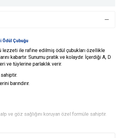
di Ödül Çubuğu
 lezzeti ile rafine edilmiş ödül çubukları özellikle
larını kabartır. Sunumu pratik ve kolaydır. İçerdiği A, D
ri ve tüylerine parlaklık verir.
sahiptir.
rini barındırır.
 kalp ve göz sağlığını koruyan özel formüle sahiptir.
 ve sağlıklı şekilde ödüllendirilmesini sağlayan özel