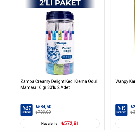
Zampa Creamy Delight Kedi Krema Ödül
Wanpy Kar
Maması 16 gr 30'lu 2 Adet
₺584,50
₺2
%27
%15
₺799,00
₺3
İndirim
İndirim
₺572,81
Havale ile: