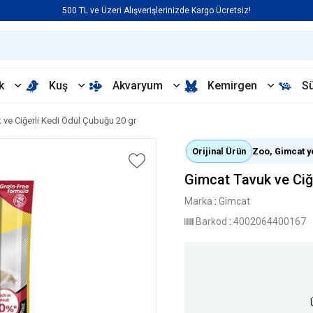
500 TL ve Üzeri Alışverişlerinizde Kargo Ücretsiz!
k
Kuş
Akvaryum
Kemirgen
S
 ve Ciğerli Kedi Ödül Çubuğu 20 gr
Orijinal Ürün
Zoo, Gimcat yet
Gimcat Tavuk ve Ciğ
Marka
:
Gimcat
Barkod
:
4002064400167