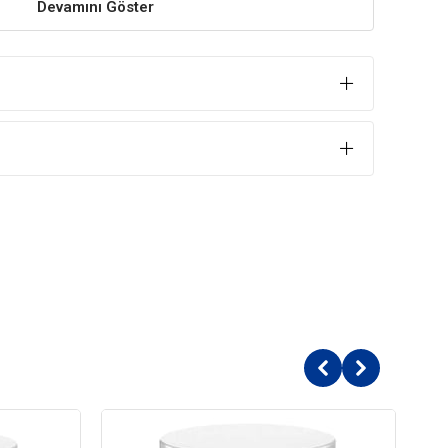
Devamını Göster
unar.
 uygun olan özel formülü, leziz içeriği ile kedilerin
k%32)
etişkin (1-7 Yaş)
Ödül Maması
Normal
ağışıklık Sistemi Gelişimi
Damak Tatlarına Uygun