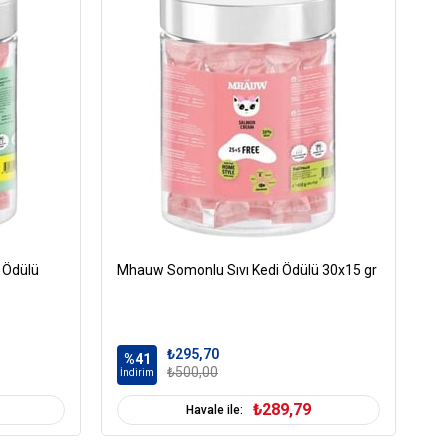
Dengeli Beslenme
Kalp Sağlığı
Tüy ve Deri Sağlığı
iğer
Tavuk
-100 gr
Tümüne Uygun
i Ödülü
Mhauw Somonlu Sıvı Kedi Ödülü 30x15 gr
Ra
Ma
₺295,70
%41
%
₺500,00
İndirim
İn
₺289,79
Havale ile: