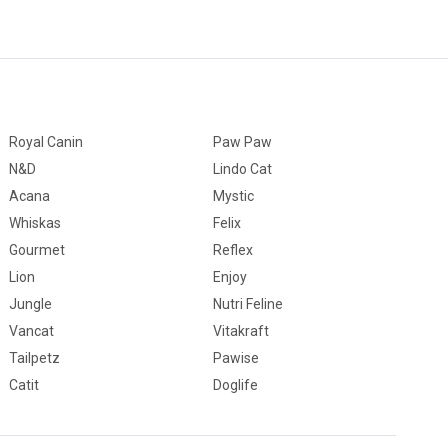
Royal Canin
Paw Paw
N&D
Lindo Cat
Acana
Mystic
Whiskas
Felix
Gourmet
Reflex
Lion
Enjoy
Jungle
Nutri Feline
Vancat
Vitakraft
Tailpetz
Pawise
Catit
Doglife