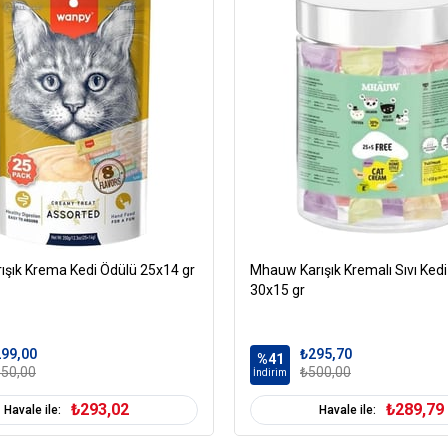
Kedi Maması İçerik
C
Kedi Maması Paket
0
Boyutu
Kedi Irk Özelliği
ışık Krema Kedi Ödülü 25x14 gr
Mhauw Karışık Kremalı Sıvı Ked
30x15 gr
99,00
₺295,70
%41
50,00
₺500,00
İndirim
₺293,02
₺289,79
Havale ile:
Havale ile: