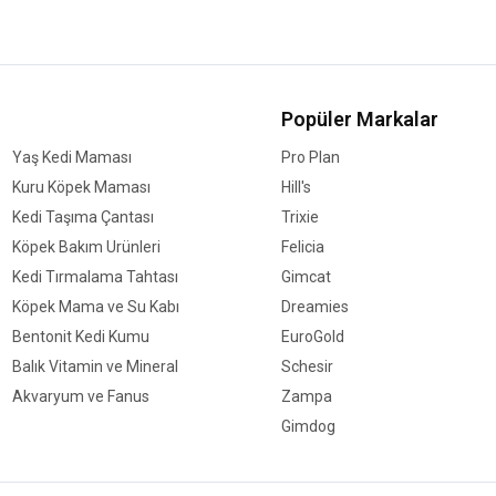
Popüler Markalar
Yaş Kedi Maması
Pro Plan
Kuru Köpek Maması
Hill's
Kedi Taşıma Çantası
Trixie
Köpek Bakım Ürünleri
Felicia
Kedi Tırmalama Tahtası
Gimcat
Köpek Mama ve Su Kabı
Dreamies
Bentonit Kedi Kumu
EuroGold
Balık Vitamin ve Mineral
Schesir
Akvaryum ve Fanus
Zampa
Gimdog