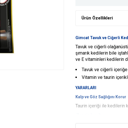
Ürün Özellikleri
Gimcat Tavuk ve Ciğerli Ke
Tavuk ve ciğerli olağanüstü
şımarık kedilerin bile iştah
ve E vitaminleri kedilerin de
Tavuk ve ciğerli içeriğe 
Vitamin ve taurin içerikle
YARARLARI
Kalp ve Göz Sağlığını Korur
Taurin içeriği ile kedilerin
Zengin İçerik
Kedilerin sağlığını koruyan