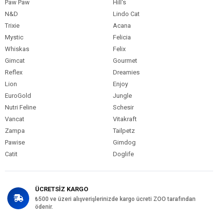
Paw Paw
Hill's
N&D
Lindo Cat
Trixie
Acana
Mystic
Felicia
Whiskas
Felix
Gimcat
Gourmet
Reflex
Dreamies
Lion
Enjoy
EuroGold
Jungle
Nutri Feline
Schesir
Vancat
Vitakraft
Zampa
Tailpetz
Pawise
Gimdog
Catit
Doglife
ÜCRETSİZ KARGO
₺500 ve üzeri alışverişlerinizde kargo ücreti ZOO tarafından
ödenir.