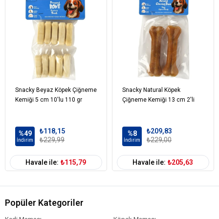
Snacky Beyaz Köpek Çiğneme
Snacky Natural Köpek
Kemiği 5 cm 10'lu 110 gr
Çiğneme Kemiği 13 cm 2'li
₺118,15
₺209,83
%49
%8
₺229,99
₺229,00
İndirim
İndirim
Havale ile:
₺115,79
Havale ile:
₺205,63
Popüler Kategoriler