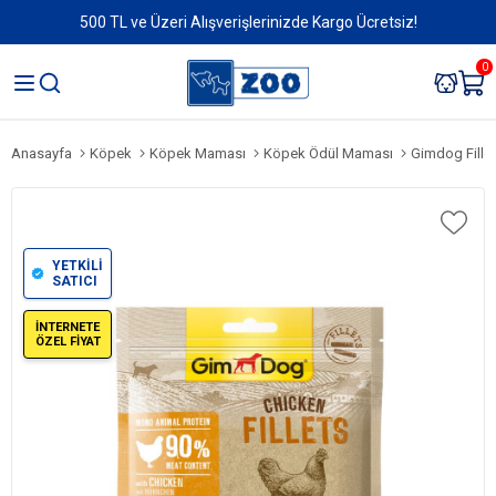
500 TL ve Üzeri Alışverişlerinizde Kargo Ücretsiz!
0
Anasayfa
Köpek
Köpek Maması
Köpek Ödül Maması
Gimdog Fille
YETKİLİ
SATICI
İNTERNETE
ÖZEL FİYAT