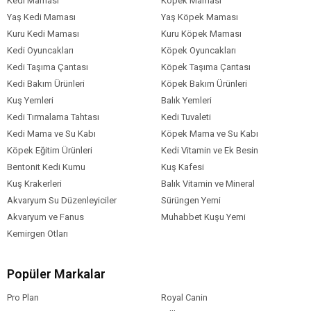
Kedi Maması
Köpek Maması
Yaş Kedi Maması
Yaş Köpek Maması
Kuru Kedi Maması
Kuru Köpek Maması
Kedi Oyuncakları
Köpek Oyuncakları
Kedi Taşıma Çantası
Köpek Taşıma Çantası
Kedi Bakım Ürünleri
Köpek Bakım Ürünleri
Kuş Yemleri
Balık Yemleri
Kedi Tırmalama Tahtası
Kedi Tuvaleti
Kedi Mama ve Su Kabı
Köpek Mama ve Su Kabı
Köpek Eğitim Ürünleri
Kedi Vitamin ve Ek Besin
Bentonit Kedi Kumu
Kuş Kafesi
Kuş Krakerleri
Balık Vitamin ve Mineral
Akvaryum Su Düzenleyiciler
Sürüngen Yemi
Akvaryum ve Fanus
Muhabbet Kuşu Yemi
Kemirgen Otları
Popüler Markalar
Pro Plan
Royal Canin