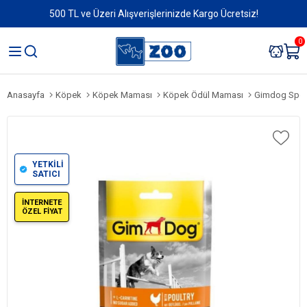
500 TL ve Üzeri Alışverişlerinizde Kargo Ücretsiz!
0
Anasayfa
Köpek
Köpek Maması
Köpek Ödül Maması
Gimdog Sport
YETKİLİ
SATICI
İNTERNETE
ÖZEL FİYAT