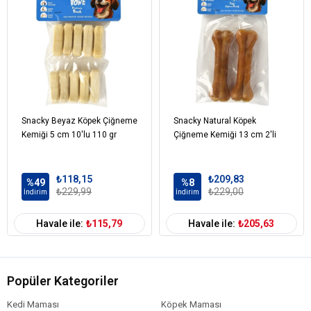
Köpek Irk
Tüm Irklara Uygun
Boyutu
Köpek Maması
Tavuk
İçerik
Köpek Maması
0-100 gr
Paket Boyutu
Köpek Irk
Tümüne Uygun
Snacky Beyaz Köpek Çiğneme
Snacky Natural Köpek
Özelliği
Kemiği 5 cm 10'lu 110 gr
Çiğneme Kemiği 13 cm 2'li
₺118,15
₺209,83
%49
%8
₺229,99
₺229,00
İndirim
İndirim
Havale ile:
₺115,79
Havale ile:
₺205,63
Popüler Kategoriler
Kedi Maması
Köpek Maması