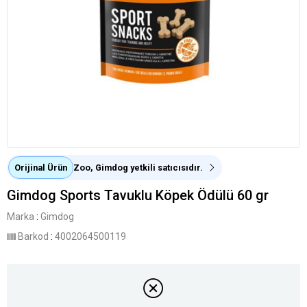
Orijinal Ürün
Zoo, Gimdog yetkili satıcısıdır.
Gimdog Sports Tavuklu Köpek Ödülü 60 gr
Marka
:
Gimdog
Barkod
:
4002064500119