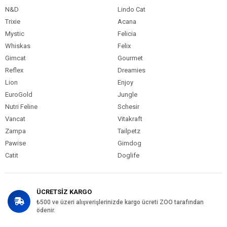
N&D
Lindo Cat
Trixie
Acana
Mystic
Felicia
Whiskas
Felix
Gimcat
Gourmet
Reflex
Dreamies
Lion
Enjoy
EuroGold
Jungle
Nutri Feline
Schesir
Vancat
Vitakraft
Zampa
Tailpetz
Pawise
Gimdog
Catit
Doglife
ÜCRETSİZ KARGO
₺500 ve üzeri alışverişlerinizde kargo ücreti ZOO tarafından
ödenir.