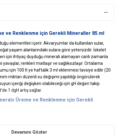
e ve Renklenme için Gerekli Mineraller 85 ml
duğu elementleri içerir. Akvaryumlar da kullanılan sular,
oğal yaşam alanlarındaki sulara göre yetersizdir. İskelet
leri için ihtiyaç duyduğu minerali alamayan canlı zamanla
i yavaşlar, renkleri matlaşır ve sağlıksızlaşır. Ortalama
umu için 100 lt ye haftalık 3 ml eklenmesi tavsiye edilir (20
nım miktarı düzenli su değişimi yapıldığı öngörülerek
suyun içeriği değişken olabileceği için gH değeri takip
t'de 1 dgH artış sağlar.
nerals Üreme
ve Renklenme için Gerekli
nmasına yardımcı olur.
Devamını Göster