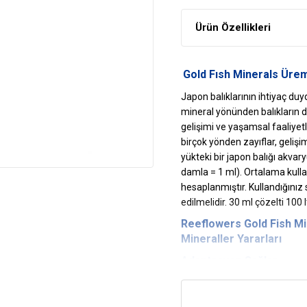
Ürün Özellikleri
Gold Fısh Minerals Ürem
Japon balıklarının ihtiyaç duy
mineral yönünden balıkların d
gelişimi ve yaşamsal faaliyet
birçok yönden zayıflar, gelişim
yükteki bir japon balığı akvary
damla = 1 ml). Ortalama kulla
hesaplanmıştır. Kullandığınız 
edilmelidir. 30 ml çözelti 100 l
Reeflowers
Gold Fish
Mi
Mineraller Yararları
Adaptasyon Sağlar
Doğal yaşam ortamının sağla
İhtiyacı Karşılar