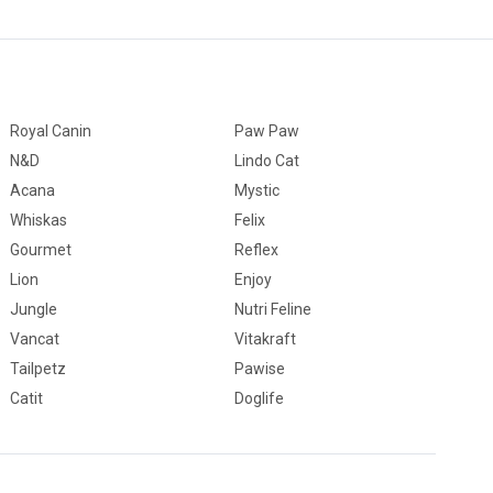
Royal Canin
Paw Paw
N&D
Lindo Cat
Acana
Mystic
Whiskas
Felix
Gourmet
Reflex
Lion
Enjoy
Jungle
Nutri Feline
Vancat
Vitakraft
Tailpetz
Pawise
Catit
Doglife