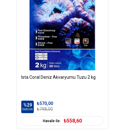
Ista Coral Deniz Akvaryumu Tuzu 2 kg
₺570,00
%29
₺798,00
İndirim
₺558,60
Havale ile: