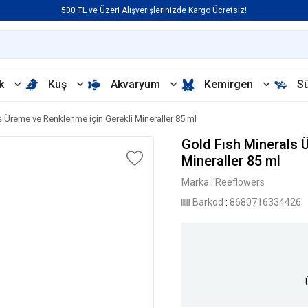
500 TL ve Üzeri Alışverişlerinizde Kargo Ücretsiz!
k
Kuş
Akvaryum
Kemirgen
S
s Üreme ve Renklenme için Gerekli Mineraller 85 ml
Gold Fısh Minerals 
Mineraller 85 ml
Marka
:
Reeflowers
Barkod
:
8680716334426