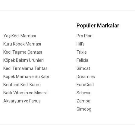
Popüler Markalar
Yaş Kedi Maması
Pro Plan
Kuru Köpek Maması
Hill's
Kedi Taşıma Çantası
Trixie
Köpek Bakım Ürünleri
Felicia
Kedi Tırmalama Tahtası
Gimcat
Köpek Mama ve Su Kabı
Dreamies
Bentonit Kedi Kumu
EuroGold
Balık Vitamin ve Mineral
Schesir
Akvaryum ve Fanus
Zampa
Gimdog