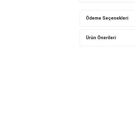
GoldFish Minerals, ihtiyaç duy
renklerinin daha canlı olmasın
Ödeme Seçenekleri
Uzun Ömürlüdür
Gerekilen miktarda verildiği
Ürün Önerileri