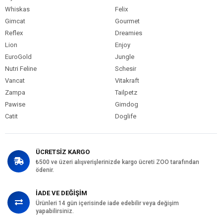
Whiskas
Felix
Gimcat
Gourmet
Reflex
Dreamies
Lion
Enjoy
EuroGold
Jungle
Nutri Feline
Schesir
Vancat
Vitakraft
Zampa
Tailpetz
Pawise
Gimdog
Catit
Doglife
ÜCRETSİZ KARGO
₺500 ve üzeri alışverişlerinizde kargo ücreti ZOO tarafından
ödenir.
İADE VE DEĞİŞİM
Ürünleri 14 gün içerisinde iade edebilir veya değişim
yapabilirsiniz.