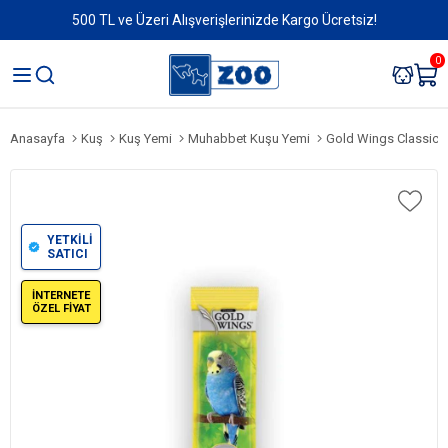
500 TL ve Üzeri Alışverişlerinizde Kargo Ücretsiz!
0
Anasayfa
Kuş
Kuş Yemi
Muhabbet Kuşu Yemi
Gold Wings Classic Ba
YETKİLİ
SATICI
İNTERNETE
ÖZEL FİYAT