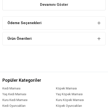
Sağlığı Destekler
Devamını Göster
İçerisinde bulunan besin değeri yüksek olan tohumlar sayesinde
sağlıklı gelişimini destekler.
Ödeme Seçenekleri
Parlak Tüyler
Tüy köklerinin besler ve tüylerin daha canlı, parlak olmasını sağlar.
Ürün Önerileri
Zengin İçeriklidir
Vitamin ve mineral bakımından oldukça zengin olup petinizin
sağlığına katkıda bulunur.
Gold Wings Classic Ballı Muhabbet Kuşu Krakeri
İçindekiler
Bileşim
Popüler Kategoriler
Ak Darı
Kırmızı Darı
Kedi Maması
Köpek Maması
Beyaz Darı
Yaş Kedi Maması
Yaş Köpek Maması
Kuşyemi
Kuru Kedi Maması
Kuru Köpek Maması
Keten Tohumu
Kedi Oyuncakları
Köpek Oyuncakları
Bal