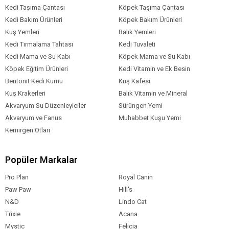
Kedi Taşıma Çantası
Köpek Taşıma Çantası
Kedi Bakım Ürünleri
Köpek Bakım Ürünleri
Kuş Yemleri
Balık Yemleri
Kedi Tırmalama Tahtası
Kedi Tuvaleti
Kedi Mama ve Su Kabı
Köpek Mama ve Su Kabı
Köpek Eğitim Ürünleri
Kedi Vitamin ve Ek Besin
Bentonit Kedi Kumu
Kuş Kafesi
Kuş Krakerleri
Balık Vitamin ve Mineral
Akvaryum Su Düzenleyiciler
Sürüngen Yemi
Akvaryum ve Fanus
Muhabbet Kuşu Yemi
Kemirgen Otları
Popüler Markalar
Pro Plan
Royal Canin
Paw Paw
Hill's
N&D
Lindo Cat
Trixie
Acana
Mystic
Felicia