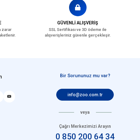
E
GÜVENLİ ALIŞVERİŞ
a zarar
SSL Sertifikası ve 3D ödeme ile
ketlenir.
alışverişleriniz güvenle gerçekleşir.
Bir Sorununuz mu var?
n
info@zoo.com.tr
veya
Çağrı Merkezimizi Arayın
0 850 200 64 34