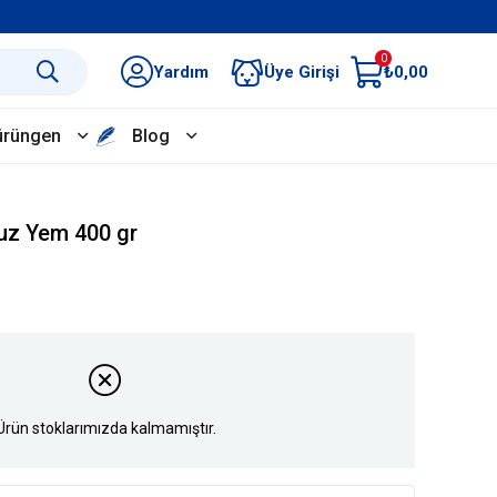
0
Yardım
Üye Girişi
₺0,00
ürüngen
Blog
uz Yem 400 gr
Ürün stoklarımızda kalmamıştır.