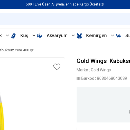
500 TL ve Üzeri Alışverişlerinizde Kargo Ücretsiz!
k
Kuş
Akvaryum
Kemirgen
S
abuksuz Yem 400 gr
Gold Wings Kabuks
Marka
:
Gold Wings
Barkod
:
8680468043089