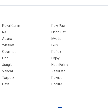
Royal Canin
Paw Paw
N&D
Lindo Cat
Acana
Mystic
Whiskas
Felix
Gourmet
Reflex
Lion
Enjoy
Jungle
Nutri Feline
Vancat
Vitakraft
Tailpetz
Pawise
Catit
Doglife