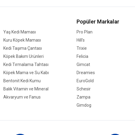
Popüler Markalar
Yaş Kedi Maması
Pro Plan
Kuru Köpek Maması
Hill's
Kedi Taşıma Çantası
Trixie
Köpek Bakım Ürünleri
Felicia
Kedi Tırmalama Tahtası
Gimcat
Köpek Mama ve Su Kabı
Dreamies
Bentonit Kedi Kumu
EuroGold
Balık Vitamin ve Mineral
Schesir
Akvaryum ve Fanus
Zampa
Gimdog