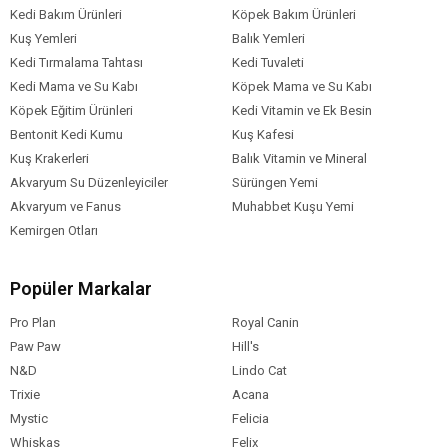
Fasulye Gevreği
Kedi Bakım Ürünleri
Köpek Bakım Ürünleri
Yulaf gevreği
Kuş Yemleri
Balık Yemleri
Yulaf
Kedi Tırmalama Tahtası
Kedi Tuvaleti
Havuç
Kedi Mama ve Su Kabı
Köpek Mama ve Su Kabı
Maydanoz
Köpek Eğitim Ürünleri
Kedi Vitamin ve Ek Besin
Maydanoz sapı
Bentonit Kedi Kumu
Kuş Kafesi
Ay çekirdeği yağı
Kuş Krakerleri
Balık Vitamin ve Mineral
Akvaryum Su Düzenleyiciler
Sürüngen Yemi
Akvaryum ve Fanus
Muhabbet Kuşu Yemi
Kemirgen Otları
Popüler Markalar
Pro Plan
Royal Canin
Paw Paw
Hill's
N&D
Lindo Cat
Trixie
Acana
Mystic
Felicia
Whiskas
Felix