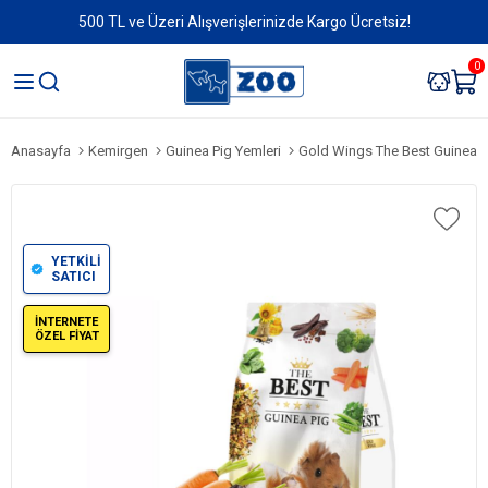
500 TL ve Üzeri Alışverişlerinizde Kargo Ücretsiz!
0
Anasayfa
Kemirgen
Guinea Pig Yemleri
Gold Wings The Best Guinea P
YETKİLİ
SATICI
İNTERNETE
ÖZEL FİYAT