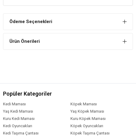
Gold Wings
The Best
Guinea Pig Yemi
Yararları
Özel Formül
Ödeme Seçenekleri
Ginepiglerin doğal beslenme alışkanlıkları dikkate alınarak özenle
formüle edilmiş tam yemdir.
Kas ve Tüy Yapısını Destekler
Ürün Önerileri
İçeriğinde kullanılan özel tahıl ve bileşenler ile Ginepiglerin sağlıklı
tüy ve kas yapısına sahip olmasını destekler.
Damak Zevkine Hitap Eder
Ginepiglerin damak zevkine göre hazırlanmış, müsli içerikli özel
formüllüdür.
Gold Wings The Best Guinea Pig Yemi İçindekiler
Popüler Kategoriler
Bileşim
Kedi Maması
Köpek Maması
Yaş Kedi Maması
Yaş Köpek Maması
Arpa
Kuru Kedi Maması
Kuru Köpek Maması
Buğday
Kedi Oyuncakları
Köpek Oyuncakları
Bezelye,
Kedi Taşıma Çantası
Köpek Taşıma Çantası
Keçiboynuzu