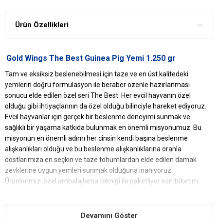
Ürün Özellikleri
Gold Wings The Best Guinea Pig Yemi 1.250 gr
Tam ve eksiksiz beslenebilmesi için taze ve en üst kalitedeki
yemlerin doğru formülasyon ile beraber özenle hazırlanması
sonucu elde edilen özel seri The Best. Her evcil hayvanın özel
olduğu gibi ihtiyaçlarının da özel olduğu bilinciyle hareket ediyoruz.
Evcil hayvanlar için gerçek bir beslenme deneyimi sunmak ve
sağlıklı bir yaşama katkıda bulunmak en önemli misyonumuz. Bu
misyonun en önemli adımı her cinsin kendi başına beslenme
alışkanlıkları olduğu ve bu beslenme alışkanlıklarına oranla
dostlarımıza en seçkin ve taze tohumlardan elde edilen damak
zevklerine uygun yemleri sunmak olduğuna inanıyoruz.
Ürünlerimizi özel ambalajlama tekniği ile paketliyor son tüketim
tarihine kadar taze kalmasını sağlıyoruz.
Ürün Ebat: 1.250 gr
Devamını Göster