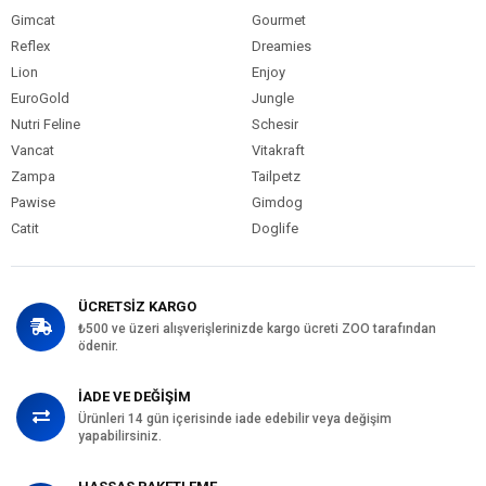
Gimcat
Gourmet
Reflex
Dreamies
Lion
Enjoy
EuroGold
Jungle
Nutri Feline
Schesir
Vancat
Vitakraft
Zampa
Tailpetz
Pawise
Gimdog
Catit
Doglife
ÜCRETSİZ KARGO
₺500 ve üzeri alışverişlerinizde kargo ücreti ZOO tarafından
ödenir.
İADE VE DEĞİŞİM
Ürünleri 14 gün içerisinde iade edebilir veya değişim
yapabilirsiniz.