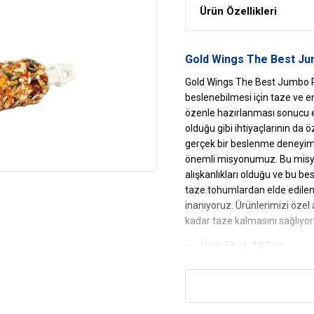
Ürün Özellikleri
Gold Wings The Best Ju
Gold Wings The Best Jumbo Pa
beslenebilmesi için taze ve e
özenle hazırlanması sonucu el
olduğu gibi ihtiyaçlarının da ö
gerçek bir beslenme deneyim
önemli misyonumuz. Bu misyo
alışkanlıkları olduğu ve bu be
taze tohumlardan elde edile
inanıyoruz. Ürünlerimizi özel 
kadar taze kalmasını sağlıyor
Ürün Ebat: 180 gr
Gold Wings The Best J
Damak Zevkine Göre