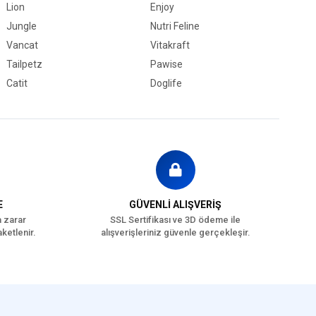
Lion
Enjoy
Jungle
Nutri Feline
Vancat
Vitakraft
Tailpetz
Pawise
Catit
Doglife
E
GÜVENLİ ALIŞVERİŞ
a zarar
SSL Sertifikası ve 3D ödeme ile
ketlenir.
alışverişleriniz güvenle gerçekleşir.