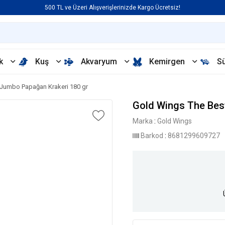
500 TL ve Üzeri Alışverişlerinizde Kargo Ücretsiz!
k
Kuş
Akvaryum
Kemirgen
S
Jumbo Papağan Krakeri 180 gr
Gold Wings The Bes
Marka
:
Gold Wings
Barkod
:
8681299609727