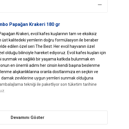
mbo Papağan Krakeri 180 gr
pağan Krakeri, evcil kafes kuşlarının tam ve eksiksiz
n üst kalitedeki yemlerin doğru formülasyon ile beraber
de edilen özel seri The Best. Her evcil hayvanın özel
zel olduğu bilinciyle hareket ediyoruz. Evcil kafes kuşları için
i sunmak ve sağlıklı bir yaşama katkıda bulunmak en
nun en önemli adımı her cinsin kendi başına beslenme
slenme alışkanlıklarına oranla dostlarımıza en seçkin ve
n damak zevklerine uygun yemleri sunmak olduğuna
ambalajlama tekniği ile paketliyor son tüketim tarihine
uz.
umbo
Papağan Krakeri
Yararları
Devamını Göster