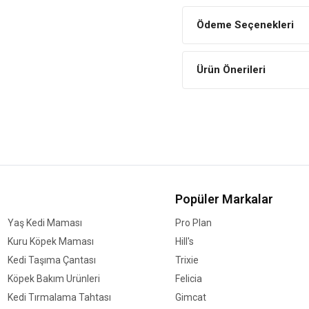
Papağanların damak zevkine gö
Gaga Yapısını Destekler
Ödeme Seçenekleri
Dengeli ve ihtiyaçlarına yöneli
düzgün bir gaga yapısına sahi
Ürün Önerileri
Sağlıklı Tüyler
Papağanların sağlıklı tüy ve k
Gold Wings
The Best Jum
Bileşim
Beyaz Ayçekirdeği
Çizgili Ayçekirdeği
Popüler Markalar
Kabak Çekirdeği
Yaş Kedi Maması
Pro Plan
Buğday
Kuru Köpek Maması
Hill's
Yulaf
Kedi Taşıma Çantası
Trixie
Darı
Köpek Bakım Ürünleri
Felicia
Yulaf Gevreği
Kedi Tırmalama Tahtası
Gimcat
Patlamış Mısır