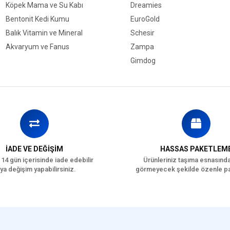
Köpek Mama ve Su Kabı
Dreamies
Aspir
Bentonit Kedi Kumu
EuroGold
Sorgum
Balık Vitamin ve Mineral
Schesir
Havuç
Akvaryum ve Fanus
Zampa
Kırmızı Biber
Gimdog
Bezelye Gevreği
Kurutulmuş Üzüm
Fındık
Badem
Fıstık
İADE VE DEĞİŞİM
HASSAS PAKETLEM
 14 gün içerisinde iade edebilir
Ürünleriniz taşıma esnasınd
ya değişim yapabilirsiniz.
görmeyecek şekilde özenle pa