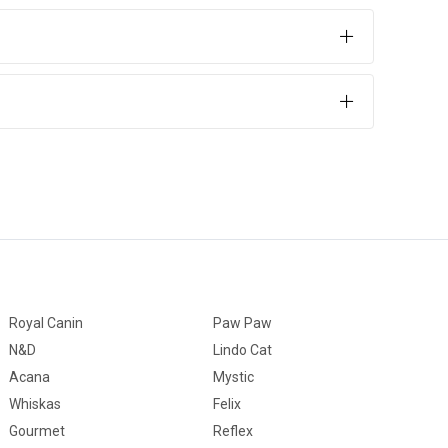
re hazırlanmış, kuru yemiş içerikli özel formül.
k formülü sayesinde sağlıklı bir beslenme ile birlikte
p olacaklardır.
as yapısına sahip olmasını destekler.
bo Papağan Krakeri İçindekiler
Royal Canin
Paw Paw
N&D
Lindo Cat
Acana
Mystic
Whiskas
Felix
Gourmet
Reflex