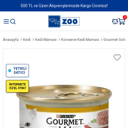
500 TL ve Üzeri Alışverişlerinizde Kargo Ücretsiz!
0
Anasayfa
Kedi
Kedi Maması
Konserve Kedi Maması
Gourmet Gold Sav
YETKİLİ
SATICI
İNTERNETE
ÖZEL FİYAT