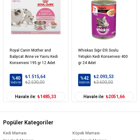
Royal Canin Mother and
Whiskas Sığır Etli Soslu
Babycat Anne ve Yavru Kedi
Yetişkin Kedi Konservesi 400
Konservesi 195 gr 12 Adet
gr 24 Adet
₺1.515,64
₺2.093,53
%40
%42
₺2.530,00
₺3.600,00
İndirim
İndirim
Havale ile:
₺1485,33
Havale ile:
₺2051,66
Popüler Kategoriler
Kedi Maması
Köpek Maması