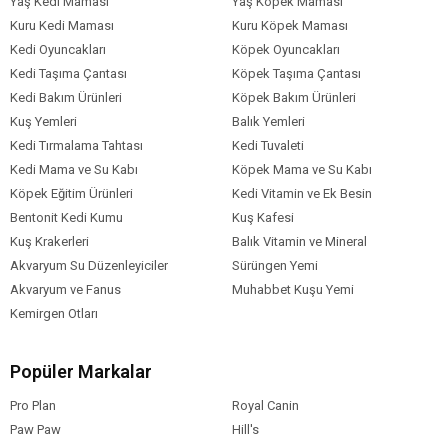
Yaş Kedi Maması
Yaş Köpek Maması
Kuru Kedi Maması
Kuru Köpek Maması
Kedi Oyuncakları
Köpek Oyuncakları
Kedi Taşıma Çantası
Köpek Taşıma Çantası
Kedi Bakım Ürünleri
Köpek Bakım Ürünleri
Kuş Yemleri
Balık Yemleri
Kedi Tırmalama Tahtası
Kedi Tuvaleti
Kedi Mama ve Su Kabı
Köpek Mama ve Su Kabı
Köpek Eğitim Ürünleri
Kedi Vitamin ve Ek Besin
Bentonit Kedi Kumu
Kuş Kafesi
Kuş Krakerleri
Balık Vitamin ve Mineral
Akvaryum Su Düzenleyiciler
Sürüngen Yemi
Akvaryum ve Fanus
Muhabbet Kuşu Yemi
Kemirgen Otları
Popüler Markalar
Pro Plan
Royal Canin
Paw Paw
Hill's