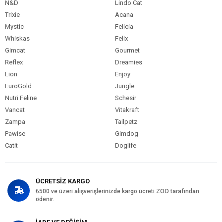
N&D
Lindo Cat
Trixie
Acana
Mystic
Felicia
Whiskas
Felix
Gimcat
Gourmet
Reflex
Dreamies
Lion
Enjoy
EuroGold
Jungle
Nutri Feline
Schesir
Vancat
Vitakraft
Zampa
Tailpetz
Pawise
Gimdog
Catit
Doglife
ÜCRETSİZ KARGO
₺500 ve üzeri alışverişlerinizde kargo ücreti ZOO tarafından
ödenir.