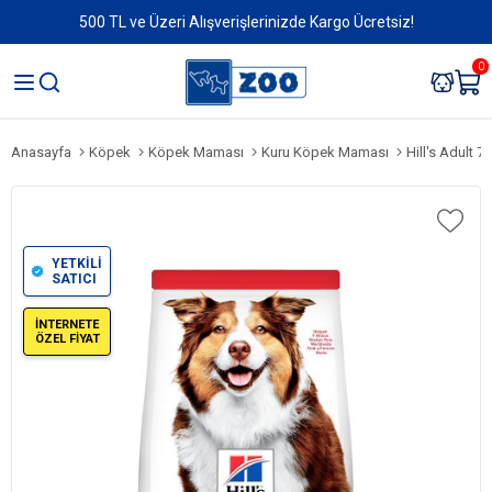
500 TL ve Üzeri Alışverişlerinizde Kargo Ücretsiz!
0
Anasayfa
Köpek
Köpek Maması
Kuru Köpek Maması
Hill's Adult 
YETKİLİ
SATICI
İNTERNETE
ÖZEL FİYAT