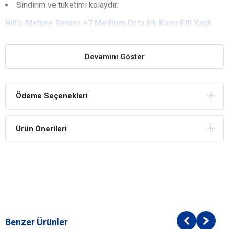
Sindirim ve tüketimi kolaydır.
Hill's Mature Senior +7 Medium Orta Irk Kuzu Etli Yaşlı
Köpek Maması
YARARLARI
Tüy ve Deri Sağlığı
Devamını Göster
Sağlıklı deri ve parlak tüyler için Omega-6 ve E vitamini içerir.
Yaşlı Köpeklere Uygun İçerik
Ödeme Seçenekleri
Yaşlı köpeklerin sindirim, kalp, böbrek rahatsızlıklarına sahip
olma olasılıklarını azaltır. Kalp ve böbrek sağlığı için dengeli
mineraller içerir.
Ürün Önerileri
Sağlıklı Sindirim
Sağlıklı ve hassas bir sindirim için yüksek kaliteli kuzu eti ve
pirinç içeriğine sahiptir.
İÇİNDEKİLER
BİLEŞİM
Mısır
Benzer Ürünler
Buğday