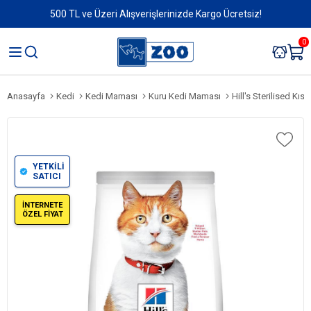
500 TL ve Üzeri Alışverişlerinizde Kargo Ücretsiz!
0
Anasayfa
Kedi
Kedi Maması
Kuru Kedi Maması
Hill's Sterilised Kıs
YETKİLİ
SATICI
İNTERNETE
ÖZEL FİYAT