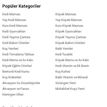
Kalsiyum karbonat
Popüler Kategoriler
Vitaminler
Mineraller
Kedi Maması
Köpek Maması
Yaş Kedi Maması
Yaş Köpek Maması
Kuru Kedi Maması
Kuru Köpek Maması
Kedi Yaş Aralığı
Yetişkin (1-7 Yaş)
Kedi Oyuncakları
Köpek Oyuncakları
Kedi Maması
Kuru Mama
Kedi Taşıma Çantası
Köpek Taşıma Çantası
Formu
Kedi Bakım Ürünleri
Köpek Bakım Ürünleri
Kedi Maması
Düşük Tahıllı
Kuş Yemleri
Balık Yemleri
Tahıl Oranı
Kedi Tırmalama Tahtası
Kedi Tuvaleti
Kedi Özel
Kısırlaştırılmış
Bağışıklık Sistemi
Kedi Mama ve Su Kabı
Gelişimi
Kilolu
Köpek Mama ve Su Kabı
İdrar Yolları
Tüy ve Deri
Gereksinim
Sağlığı
Köpek Eğitim Ürünleri
Kedi Vitamin ve Ek Besin
Kedi Maması
Balık
Bentonit Kedi Kumu
Kuş Kafesi
İçerik
Kuş Krakerleri
Balık Vitamin ve Mineral
Kedi Maması
0-5 kg
Akvaryum Su Düzenleyiciler
Sürüngen Yemi
Paket Boyutu
Akvaryum ve Fanus
Muhabbet Kuşu Yemi
Kedi Irk Özelliği
Tümüne Uygun
Kemirgen Otları