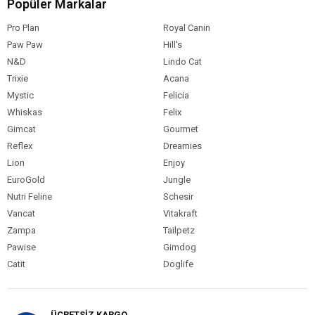
Popüler Markalar
Pro Plan
Royal Canin
Paw Paw
Hill's
N&D
Lindo Cat
Trixie
Acana
Mystic
Felicia
Whiskas
Felix
Gimcat
Gourmet
Reflex
Dreamies
Lion
Enjoy
EuroGold
Jungle
Nutri Feline
Schesir
Vancat
Vitakraft
Zampa
Tailpetz
Pawise
Gimdog
Catit
Doglife
ÜCRETSİZ KARGO