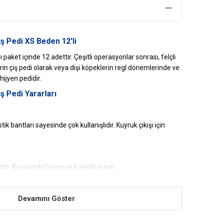
ş Pedi XS Beden 12'li
paket içinde 12 adettir. Çeşitli operasyonlar sonrası, felçli
rin çiş pedi olarak veya dişi köpeklerin regl dönemlerinde ve
hijyen pedidir.
ş Pedi Yararları
k bantları sayesinde çok kullanışlıdır. Kuyruk çıkışı için
tir. Bu sayede hijyen ve kolaylık sunar.
le çok kullanışlıdır ve kullan at şeklindedir.
Devamını Göster
 İçin Uygun