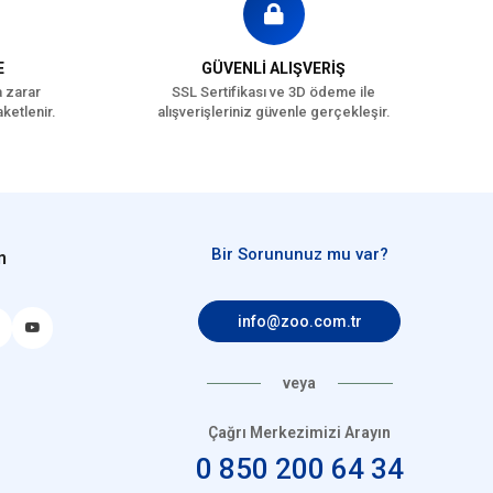
E
GÜVENLİ ALIŞVERİŞ
a zarar
SSL Sertifikası ve 3D ödeme ile
ketlenir.
alışverişleriniz güvenle gerçekleşir.
Bir Sorununuz mu var?
n
info@zoo.com.tr
veya
Çağrı Merkezimizi Arayın
0 850 200 64 34