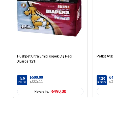
Hushpet Ultra Emici Köpek Çiş Pedi
Petkit Atı
XLarge 12'li
₺500,00
₺4
%9
%39
₺550,00
₺7
İndirim
İndirim
₺490,00
Havale ile: