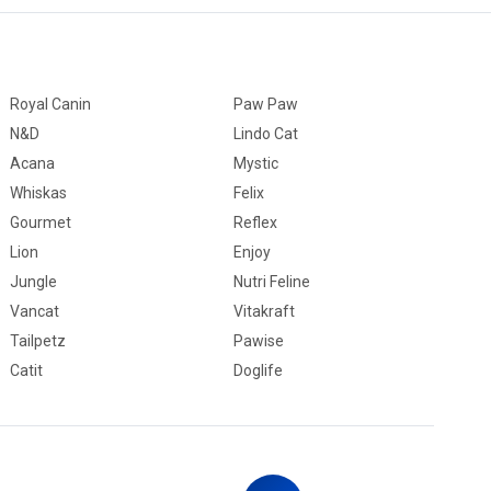
Royal Canin
Paw Paw
N&D
Lindo Cat
Acana
Mystic
Whiskas
Felix
Gourmet
Reflex
Lion
Enjoy
Jungle
Nutri Feline
Vancat
Vitakraft
Tailpetz
Pawise
Catit
Doglife