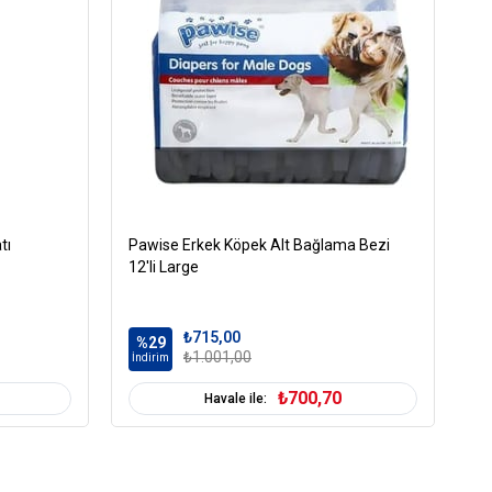
tı
Pawise Erkek Köpek Alt Bağlama Bezi
Tr
12'li Large
Gr
₺715,00
%29
%
₺1.001,00
İndirim
İn
₺700,70
Havale ile: