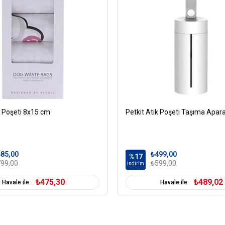
k Poşeti 8x15 cm
Petkit Atık Poşeti Taşıma Apara
85,00
₺499,00
%17
99,00
₺599,00
İndirim
₺475,30
₺489,02
Havale ile:
Havale ile: