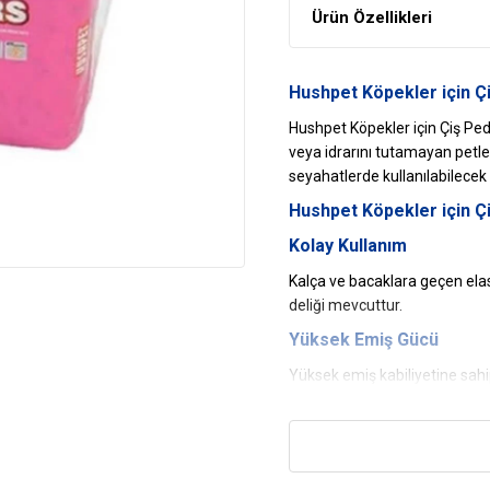
Ürün Özellikleri
Hushpet Köpekler için Çi
Hushpet Köpekler için Çiş Pedi 
veya idrarını tutamayan petle
seyahatlerde kullanılabilecek 
Hushpet Köpekler için Çi
Kolay Kullanım
Kalça ve bacaklara geçen elasti
deliği mevcuttur.
Yüksek Emiş Gücü
Yüksek emiş kabiliyetine sahip
Pratik Tasarım
İki taraftaki kaymaz bölümleriy
Yavrular ve Küçük Irklar