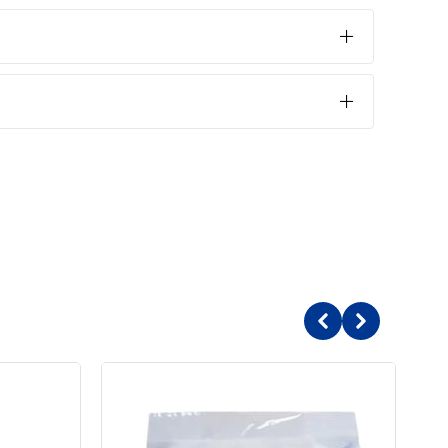
 idealdir. Yavrular ve küçük ırk köpeklere hitap eder. Bel