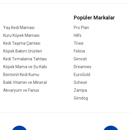
Popüler Markalar
Yaş Kedi Maması
Pro Plan
Kuru Köpek Maması
Hill's
Kedi Taşıma Çantası
Trixie
Köpek Bakım Ürünleri
Felicia
Kedi Tırmalama Tahtası
Gimcat
Köpek Mama ve Su Kabı
Dreamies
Bentonit Kedi Kumu
EuroGold
Balık Vitamin ve Mineral
Schesir
Akvaryum ve Fanus
Zampa
Gimdog