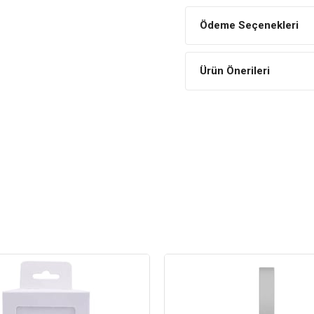
2-4 kg arasındaki köpekler için
Ödeme Seçenekleri
genişliği: 25-33 cm.
Ürün Önerileri