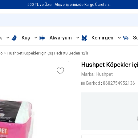
500 TL ve Üzeri Alışverişlerinizde Kargo Ücretsiz!
k
Kuş
Akvaryum
Kemirgen
S
yo
Hushpet Köpekler için Çiş Pedi XS Beden 12'li
Hushpet Köpekler içi
Marka
:
Hushpet
Barkod
:
8682754952136