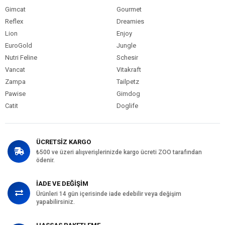
Gimcat
Gourmet
Reflex
Dreamies
Lion
Enjoy
EuroGold
Jungle
Nutri Feline
Schesir
Vancat
Vitakraft
Zampa
Tailpetz
Pawise
Gimdog
Catit
Doglife
ÜCRETSİZ KARGO
₺500 ve üzeri alışverişlerinizde kargo ücreti ZOO tarafından
ödenir.
İADE VE DEĞİŞİM
Ürünleri 14 gün içerisinde iade edebilir veya değişim
yapabilirsiniz.