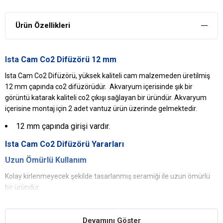
Ürün Özellikleri
Ista
Cam Co2 Difüzörü 12 mm
Ista Cam Co2 Difüzörü, yüksek kaliteli cam malzemeden üretilmiş
12 mm çapında co2 difüzörüdür. Akvaryum içerisinde şık bir
görüntü katarak kaliteli co2 çıkışı sağlayan bir üründür. Akvaryum
içerisine montaj için 2 adet vantuz ürün üzerinde gelmektedir.
12 mm çapında girişi vardır.
Ista
Cam Co2 Difüzörü
Yararları
Uzun Ömürlü Kullanım
Kolay kirlenmeyecek şekilde tasarlanmış seramiği ile uzun ömürlü
bir üründür.
Şık Görünüm Sağlar
Akvaryum içerisinde şık bir görüntü katar ve kaliteli co2 çıkışı sağlar.
Devamını Göster