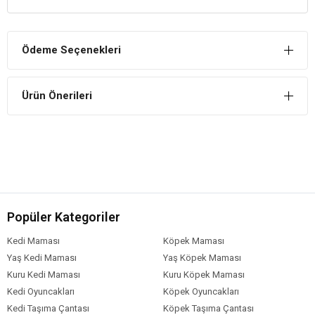
Kaliteli Malzemeden Üretilmiştir
Difüzörü, kaliteli cam ile üretilmiştir. Bundan dolayı, çizilmez ve
Ödeme Seçenekleri
kolay kolay kirlenmez.
Ürün Önerileri
Popüler Kategoriler
Kedi Maması
Köpek Maması
Yaş Kedi Maması
Yaş Köpek Maması
Kuru Kedi Maması
Kuru Köpek Maması
Kedi Oyuncakları
Köpek Oyuncakları
Kedi Taşıma Çantası
Köpek Taşıma Çantası