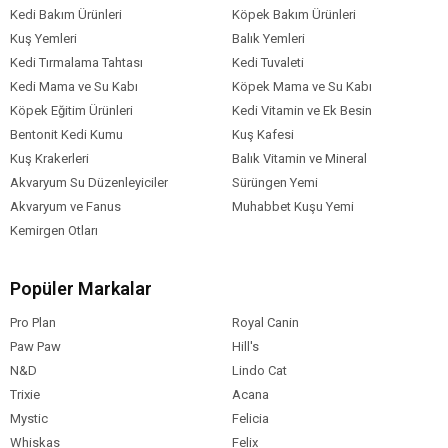
Kedi Bakım Ürünleri
Köpek Bakım Ürünleri
Kuş Yemleri
Balık Yemleri
Kedi Tırmalama Tahtası
Kedi Tuvaleti
Kedi Mama ve Su Kabı
Köpek Mama ve Su Kabı
Köpek Eğitim Ürünleri
Kedi Vitamin ve Ek Besin
Bentonit Kedi Kumu
Kuş Kafesi
Kuş Krakerleri
Balık Vitamin ve Mineral
Akvaryum Su Düzenleyiciler
Sürüngen Yemi
Akvaryum ve Fanus
Muhabbet Kuşu Yemi
Kemirgen Otları
Popüler Markalar
Pro Plan
Royal Canin
Paw Paw
Hill's
N&D
Lindo Cat
Trixie
Acana
Mystic
Felicia
Whiskas
Felix