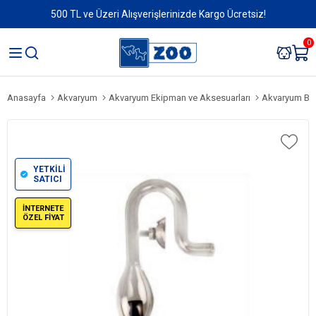
500 TL ve Üzeri Alışverişlerinizde Kargo Ücretsiz!
0
Anasayfa
Akvaryum
Akvaryum Ekipman ve Aksesuarları
Akvaryum Bit
YETKİLİ
SATICI
İNTERNETE
ÖZEL FİYAT