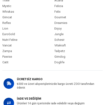
Trixie
Acana
Mystic
Felicia
Whiskas
Felix
Gimcat
Gourmet
Reflex
Dreamies
Lion
Enjoy
EuroGold
Jungle
Nutri Feline
Schesir
Vancat
Vitakraft
Zampa
Tailpetz
Pawise
Gimdog
Catit
Doglife
ÜCRETSİZ KARGO
₺500 ve üzeri alışverişlerinizde kargo ücreti ZOO tarafından
ödenir.
İADE VE DEĞİŞİM
Ürünleri 14 gün içerisinde iade edebilir veya değişim