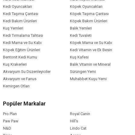
Kedi Oyuncakları
Köpek Oyuncakları
Kedi Taşıma Çantası
Köpek Taşıma Çantası
Kedi Bakım Ürünleri
Köpek Bakım Ürünleri
Kuş Yemleri
Balık Yemleri
Kedi Tırmalama Tahtası
Kedi Tuvaleti
Kedi Mama ve Su Kabı
Köpek Mama ve Su Kabı
Köpek Eğitim Ürünleri
Kedi Vitamin ve Ek Besin
Bentonit Kedi Kumu
Kuş Kafesi
Kuş Krakerleri
Balık Vitamin ve Mineral
Akvaryum Su Düzenleyiciler
Sürüngen Yemi
Akvaryum ve Fanus
Muhabbet Kuşu Yemi
Kemirgen Otları
Popüler Markalar
Pro Plan
Royal Canin
Paw Paw
Hill's
N&D
Lindo Cat