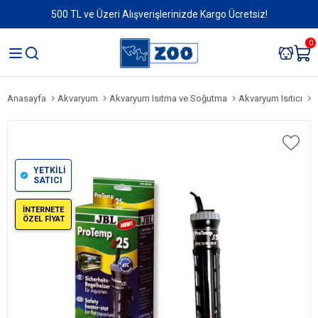
500 TL ve Üzeri Alışverişlerinizde Kargo Ücretsiz!
0
Anasayfa
Akvaryum
Akvaryum Isıtma ve Soğutma
Akvaryum Isıtıcı
J
YETKİLİ
SATICI
İNTERNETE
ÖZEL FİYAT