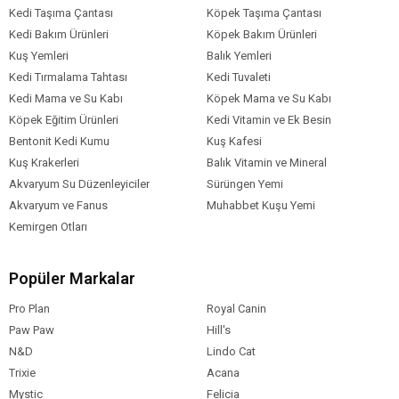
Kedi Taşıma Çantası
Köpek Taşıma Çantası
Kedi Bakım Ürünleri
Köpek Bakım Ürünleri
Kuş Yemleri
Balık Yemleri
Kedi Tırmalama Tahtası
Kedi Tuvaleti
Kedi Mama ve Su Kabı
Köpek Mama ve Su Kabı
Köpek Eğitim Ürünleri
Kedi Vitamin ve Ek Besin
Bentonit Kedi Kumu
Kuş Kafesi
Kuş Krakerleri
Balık Vitamin ve Mineral
Akvaryum Su Düzenleyiciler
Sürüngen Yemi
Akvaryum ve Fanus
Muhabbet Kuşu Yemi
Kemirgen Otları
Popüler Markalar
Pro Plan
Royal Canin
Paw Paw
Hill's
N&D
Lindo Cat
Trixie
Acana
Mystic
Felicia