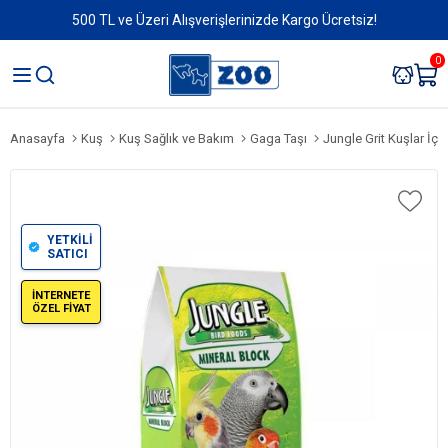
500 TL ve Üzeri Alışverişlerinizde Kargo Ücretsiz!
0
Anasayfa
Kuş
Kuş Sağlık ve Bakım
Gaga Taşı
Jungle Grit Kuşlar İçi
YETKİLİ
SATICI
İNTERNETE
ÖZEL FİYAT