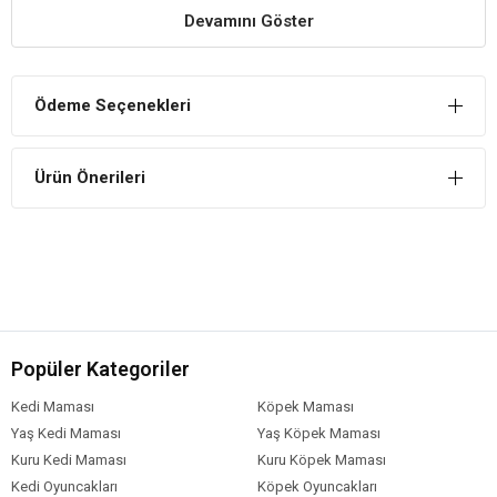
İçindekiler
Devamını Göster
Mürekkep balığı kemiği ve toz halinde kırmızı kil
Ödeme Seçenekleri
Kullanma Tavsiyesi
Kafes içerisinde, kuşların rahatça gagalayabilecekleri, kuru bir yere
asılması tavsiye edilmektedir. Kafes içerisinde taze ve temiz su
bulundurulması tavsiye edilmektedir.
Ürün Önerileri
Uyarılar
Serin ve kuru yerde saklayınız.
Popüler Kategoriler
Kedi Maması
Köpek Maması
Yaş Kedi Maması
Yaş Köpek Maması
Kuru Kedi Maması
Kuru Köpek Maması
Kedi Oyuncakları
Köpek Oyuncakları