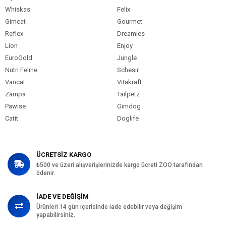
Whiskas
Felix
Gimcat
Gourmet
Reflex
Dreamies
Lion
Enjoy
EuroGold
Jungle
Nutri Feline
Schesir
Vancat
Vitakraft
Zampa
Tailpetz
Pawise
Gimdog
Catit
Doglife
ÜCRETSİZ KARGO
₺500 ve üzeri alışverişlerinizde kargo ücreti ZOO tarafından
ödenir.
İADE VE DEĞİŞİM
Ürünleri 14 gün içerisinde iade edebilir veya değişim
yapabilirsiniz.