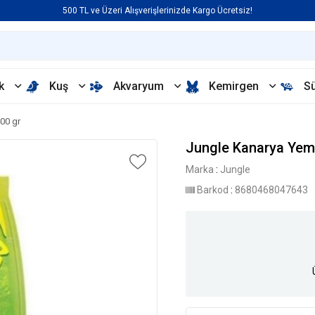
500 TL ve Üzeri Alışverişlerinizde Kargo Ücretsiz!
k
Kuş
Akvaryum
Kemirgen
S
00 gr
Jungle Kanarya Yemi
Marka
:
Jungle
Barkod
:
8680468047643