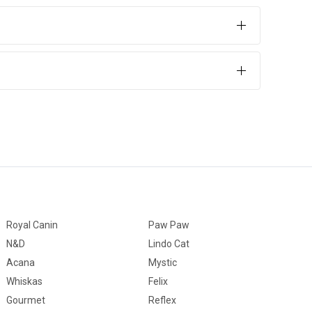
ylere sahip olması için gerekli içeriği barındırır.
Royal Canin
Paw Paw
N&D
Lindo Cat
Acana
Mystic
Whiskas
Felix
Gourmet
Reflex