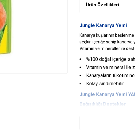
Ürün Özellikleri
Jungle Kanarya Yemi
Kanarya kuşlarının beslenme a
seçkin içeriğe sahip kanarya 
Vitamin ve mineraller ile de
%100 doğal içeriğe sahi
Vitamin ve mineral ile z
Kanaryaların tüketimine
Kolay sindirilebilir
.
Jungle Kanarya Yemi Y
Bağışıklığı Destekler
Özel içeriği ile kuşların bağışık
Sağlıklı İçerik
Zenginleştirilmiş içeriği saye