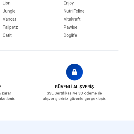
Lion
Enjoy
Jungle
Nutri Feline
Vancat
Vitakraft
Tailpetz
Pawise
Catit
Doglife
E
GÜVENLİ ALIŞVERİŞ
a zarar
SSL Sertifikası ve 3D ödeme ile
ketlenir.
alışverişleriniz güvenle gerçekleşir.