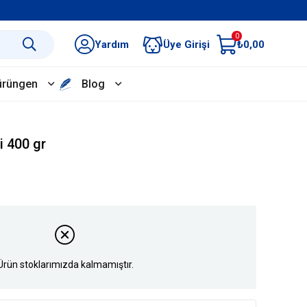
0
Yardım
Üye Girişi
₺0,00
ürüngen
Blog
 400 gr
Ürün stoklarımızda kalmamıştır.