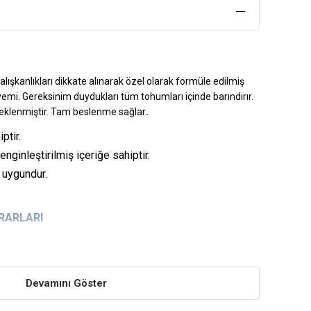
lışkanlıkları dikkate alınarak özel olarak formüle edilmiş
yemi. Gereksinim duydukları tüm tohumları içinde barındırır.
.
steklenmiştir. Tam beslenme sağlar
ptir.
enginleştirilmiş içeriğe sahiptir.
 uygundur.
ARARLARI
lığını destekler.
Devamını Göster
sinde sağlığı destekler ve fonksiyonları düzenler.