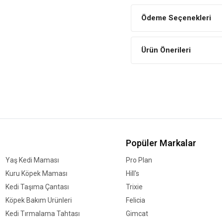
Parlak Tüyler
Ödeme Seçenekleri
Kuşunuzun parlak ve sağlıklı tü
İÇİNDEKİLER
Ürün Önerileri
BİLEŞİM
Kuş yemi (Aspur)
Soyulmuş yulaf
Şalgam tohumu
Nijer tohumu
Kenevir
Popüler Markalar
Keten tohumu
Yaş Kedi Maması
Pro Plan
Kuru Köpek Maması
Hill's
Kedi Taşıma Çantası
Trixie
Köpek Bakım Ürünleri
Felicia
Kedi Tırmalama Tahtası
Gimcat