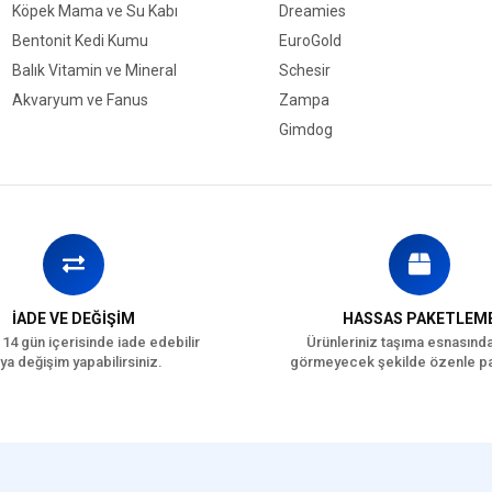
Köpek Mama ve Su Kabı
Dreamies
Bentonit Kedi Kumu
EuroGold
Balık Vitamin ve Mineral
Schesir
Akvaryum ve Fanus
Zampa
Gimdog
İADE VE DEĞİŞİM
HASSAS PAKETLEM
 14 gün içerisinde iade edebilir
Ürünleriniz taşıma esnasınd
ya değişim yapabilirsiniz.
görmeyecek şekilde özenle pa