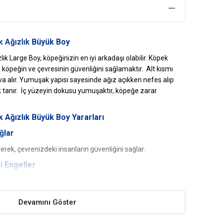
 Ağızlık
Büyük Boy
k Large Boy, köpeğinizin en iyi arkadaşı olabilir. Köpek
ği köpeğin ve çevresinin güvenliğini sağlamaktır. Alt kısmı
va alır. Yumuşak yapısı sayesinde ağız açıkken nefes alıp
tanır. İç yüzeyin dokusu yumuşaktır, köpeğe zarar
Ağızlık Büyük Boy Yararları
ğlar
erek, çevrenizdeki insanların güvenliğini sağlar.
 Engeller
ar varsa bunları ısırarak daha fazla zarar vermesini
aki yaraları yalamasını ve ısırmasını engellemek için
Devamını Göster
ancak yakalıklarla uyumak oldukça zor olacaktır. Köpek
eçenektir.