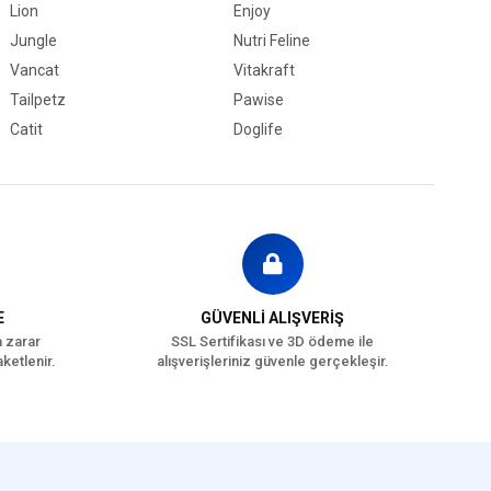
Lion
Enjoy
Jungle
Nutri Feline
Vancat
Vitakraft
Tailpetz
Pawise
Catit
Doglife
E
GÜVENLİ ALIŞVERİŞ
a zarar
SSL Sertifikası ve 3D ödeme ile
ketlenir.
alışverişleriniz güvenle gerçekleşir.