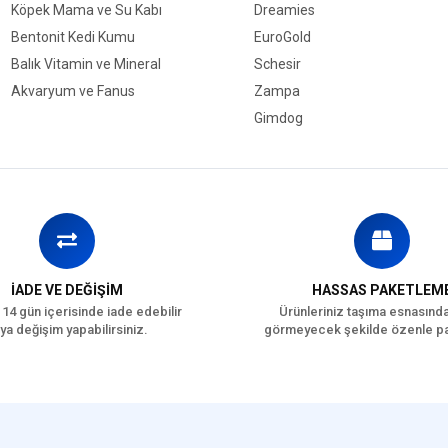
Köpek Mama ve Su Kabı
Dreamies
Bentonit Kedi Kumu
EuroGold
Balık Vitamin ve Mineral
Schesir
Akvaryum ve Fanus
Zampa
Gimdog
İADE VE DEĞİŞİM
HASSAS PAKETLEM
 14 gün içerisinde iade edebilir
Ürünleriniz taşıma esnasınd
ya değişim yapabilirsiniz.
görmeyecek şekilde özenle pa