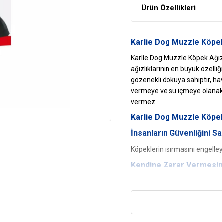
Ürün Özellikleri
Karlie Dog Muzzle
Köpek
Karlie Dog Muzzle Köpek Ağızlı
ağızlıklarının en büyük özelli
gözenekli dokuya sahiptir, ha
vermeye ve su içmeye olanak 
vermez.
Karlie
Dog Muzzle Köpek 
İnsanların Güvenliğini Sa
Köpeklerin ısırmasını engelley
Kendine Zarar Vermesini
Eğer köpeğin vücudunda yaral
engeller. Köpeklerin vücudund
yakalıklar da kullanılabilir, 
ağızlıkları daha konforlu bir s