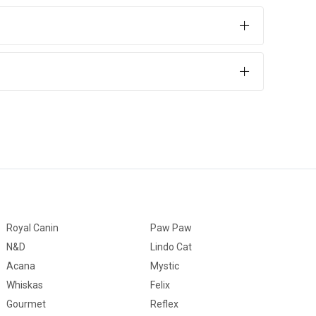
ürecini Kolaylaştırır
 zaman birbirlerine alışmalarını sağlamak için kullanılabilir.
ki stresi yönetmek daha kolay olacaktır.
Royal Canin
Paw Paw
N&D
Lindo Cat
Acana
Mystic
Whiskas
Felix
Gourmet
Reflex