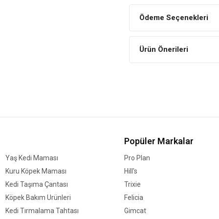
Diğer Köpeklere Alışma S
Ödeme Seçenekleri
Eve yeni bir köpek getirdiğiniz
Bu sayede bu süreç içerisinde
Ürün Önerileri
Popüler Markalar
Yaş Kedi Maması
Pro Plan
Kuru Köpek Maması
Hill's
Kedi Taşıma Çantası
Trixie
Köpek Bakım Ürünleri
Felicia
Kedi Tırmalama Tahtası
Gimcat