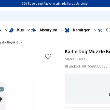
500 TL ve Üzeri Alışverişlerinizde Kargo Ücretsiz!
k
Kuş
Akvaryum
Kemirgen
S
ızlık Büyük Boy
Karlie Dog Muzzle K
Marka
:
Karlie
Barkod
:
4016598033180