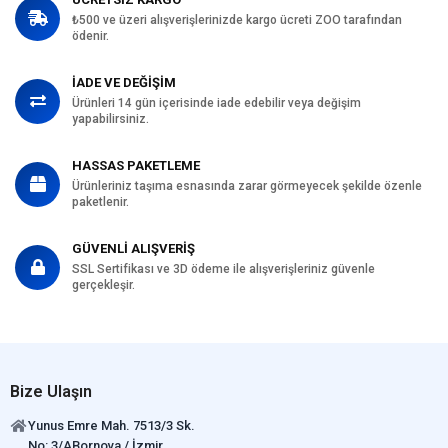
Yağ: %10
₺500 ve üzeri alışverişlerinizde kargo ücreti ZOO tarafından
Lif: %2.5
ödenir.
Kül: %8
Nem: %10
İADE VE DEĞİŞİM
Kalsiyum: %1.5
Ürünleri 14 gün içerisinde iade edebilir veya değişim
Fosfor: %1.0
yapabilirsiniz.
Bakır Sülfat: 17 mg/kg
HASSAS PAKETLEME
Ürünleriniz taşıma esnasında zarar görmeyecek şekilde özenle
paketlenir.
GÜVENLİ ALIŞVERİŞ
SSL Sertifikası ve 3D ödeme ile alışverişleriniz güvenle
gerçekleşir.
Bize Ulaşın
Yunus Emre Mah. 7513/3 Sk.
No: 3/ABornova / İzmir