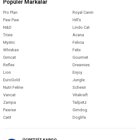
Popüler Markalar
Mısır
Pro Plan
Royal Canin
İşlenmiş kuzu proteini
Paw Paw
Buğday kepeği
Hill's
Hayvansal yağ
N&D
Lindo Cat
Kurutulmuş şeker pancarı
Trixie
Acana
Ciğer aroması
Mystic
Felicia
Keten tohumu
Whiskas
Felix
Tuz
Gimcat
Gourmet
Kuru bira mayası
Reflex
Dreamies
Doğal koruyucular ve antioksidanlar
Lion
Enjoy
İlaveler (her kg için)
EuroGold
Jungle
Nutri Feline
Schesir
Vitamin A: 15,000 IU/kg
Vancat
Vitakraft
Vitamin D: 1,000 IU/kg
Zampa
Tailpetz
Vitamin E: 150 mg/kg
Pawise
Gimdog
Vitamin C: 120 mg/kg
Catit
Doglife
Analitik Bileşenler
Protein: %27
ÜCRETSİZ KARGO