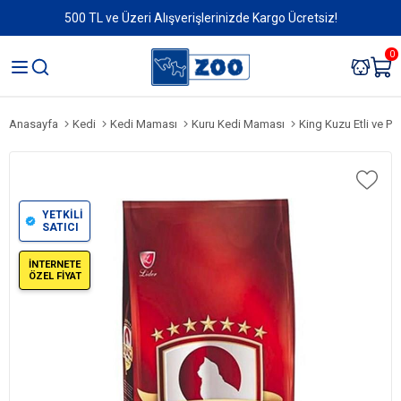
500 TL ve Üzeri Alışverişlerinizde Kargo Ücretsiz!
0
Anasayfa
Kedi
Kedi Maması
Kuru Kedi Maması
King Kuzu Etli ve Pi
YETKİLİ
SATICI
İNTERNETE
ÖZEL FİYAT