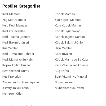
Popüler Kategoriler
Lezzetli ve Çekici Tat
Kedi Maması
Köpek Maması
Kedinizin severek tüketeceği bir mama olan King Kuzu Etli ve
Yaş Kedi Maması
Yaş Köpek Maması
Pirinçli, kuzu eti ve ciğer aromasıyla iştah açar. Özellikle iştahsız
kediler için harika bir alternatif olan bu mama, doğal ve çekici
Kuru Kedi Maması
Kuru Köpek Maması
aromasıyla kedinizi beslenmeye teşvik eder. Düzenli beslenme
Kedi Oyuncakları
Köpek Oyuncakları
alışkanlıklarını destekler ve mamanın besin değerlerinin tam olarak
Kedi Taşıma Çantası
Köpek Taşıma Çantası
alınmasını sağlar.
Kedi Bakım Ürünleri
Köpek Bakım Ürünleri
Dengeli ve Tam Beslenme
Kuş Yemleri
Balık Yemleri
Kedi Tırmalama Tahtası
Kedi Tuvaleti
King Kuzu Etli ve Pirinçli Yetişkin Kedi Maması, yetişkin kedilerin
Kedi Mama ve Su Kabı
Köpek Mama ve Su Kabı
günlük besin ihtiyaçlarını karşılamak için tasarlanmıştır. Tüm gerekli
Köpek Eğitim Ürünleri
Kedi Vitamin ve Ek Besin
vitamin, mineral, amino asit ve yağ asitlerini dengeli bir şekilde
Bentonit Kedi Kumu
Kuş Kafesi
içerir. Böylece kedinizin sağlıklı bir yaşam sürmesi için gereken tüm
Kuş Krakerleri
Balık Vitamin ve Mineral
besin ögelerini sağlar.
Akvaryum Su Düzenleyiciler
Sürüngen Yemi
King Kuzu Etli ve Pirinçli Yetişkin Kedi Maması
Akvaryum ve Fanus
Muhabbet Kuşu Yemi
İçindekiler
Kemirgen Otları
Bileşim
Buğday