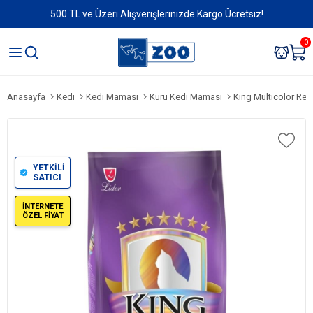
500 TL ve Üzeri Alışverişlerinizde Kargo Ücretsiz!
0
Anasayfa
Kedi
Kedi Maması
Kuru Kedi Maması
King Multicolor Renkli
YETKİLİ
SATICI
İNTERNETE
ÖZEL FİYAT