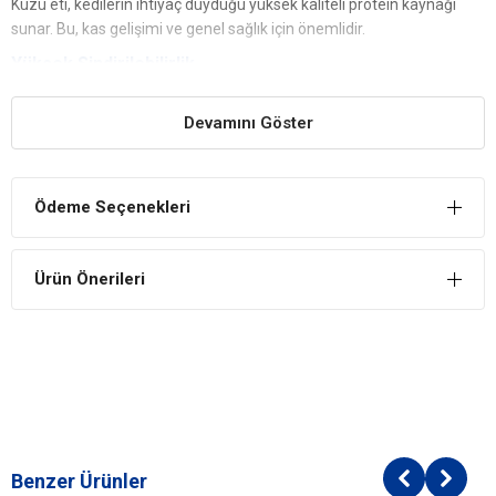
Kuzu eti, kedilerin ihtiyaç duyduğu yüksek kaliteli protein kaynağı
sunar. Bu, kas gelişimi ve genel sağlık için önemlidir.
Yüksek Sindirilebilirlik
Kuzu eti gibi kaliteli et kaynakları, kedilerin sindirim sistemine daha
Devamını Göster
uygun olup, sindirim sorunlarını azaltmaya yardımcı olabilir.
Renkli Taneler
Renkli taneler genellikle kedilerin yemekten daha fazla keyif
Ödeme Seçenekleri
almasını sağlar ve iştahlarını artırabilir. Bu, kedilerin daha düzenli
yemesini teşvik edebilir.
Omega-3 ve Omega-6 Yağ Asitleri
Ürün Önerileri
Bu mamada yer alan omega-3 ve omega-6 yağ asitleri, kedilerin
tüylerinin sağlıklı ve parlak kalmasına yardımcı olur. Aynı zamanda
cilt sağlığını destekler.
King Multicolor Renkli Taneli Kuzu Etli Yetişkin Kedi
Maması İçindekiler
Bileşim
Benzer Ürünler