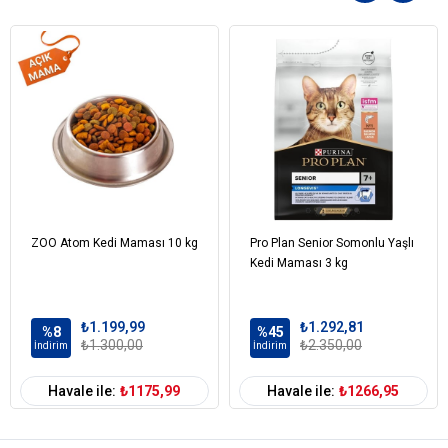
İşlenmiş Hayvansal Protein,
Buğday,
Mısır,
İşlenmiş Kuzu Proteini (%15),
Buğday Kepeği,
Pirinç,
Hayvansal Yağ,
Kurutulmuş Şeker Pancarı,
Ciğer Aroması,
Keten Tohumu,
Tuz,
Kuru Bira Mayası,
ZOO Atom Kedi Maması 10 kg
Pro Plan Senior Somonlu Yaşlı
Taurin,
Kedi Maması 3 kg
Vitaminler ve Mineraller,
Koruyucular ve Antioksidanlar,
₺1.199,99
₺1.292,81
%8
%45
Mineraller
₺1.300,00
₺2.350,00
İndirim
İndirim
Demir,
Havale ile:
₺1175,99
Havale ile:
₺1266,95
İyot,
Bakır,
Manganez,