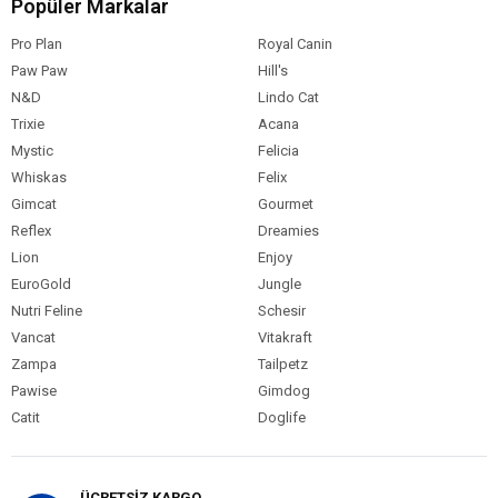
Popüler Markalar
Kedi Yaş Aralığı
Yetişkin (1-7 Yaş)
Pro Plan
Royal Canin
Kedi Maması
Kuru Mama
Formu
Paw Paw
Hill's
N&D
Lindo Cat
Kedi Maması
Normal
Tahıl Oranı
Trixie
Acana
Mystic
Felicia
Kedi Özel
Dengeli Beslenme
Gereksinim
Whiskas
Felix
Gimcat
Gourmet
Kedi Maması
Kuzu
İçerik
Reflex
Dreamies
Lion
Enjoy
Kedi Maması
11-15 kg
Paket Boyutu
EuroGold
Jungle
Nutri Feline
Schesir
Kedi Irk Özelliği
Tümüne Uygun
Vancat
Vitakraft
Zampa
Tailpetz
Pawise
Gimdog
Catit
Doglife
ÜCRETSİZ KARGO