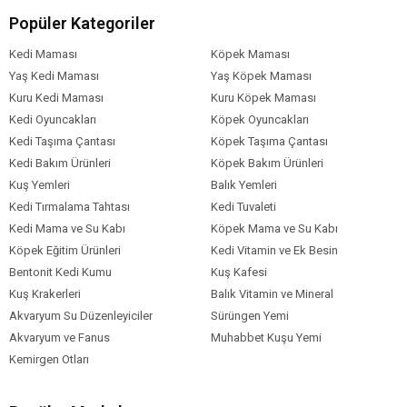
Çinko,
Popüler Kategoriler
Vitaminler
Kedi Maması
Köpek Maması
Yaş Kedi Maması
Yaş Köpek Maması
Vitamin A,
Kuru Kedi Maması
Kuru Köpek Maması
Vitamin D3,
Kedi Oyuncakları
Köpek Oyuncakları
Vitamin E,
Kedi Taşıma Çantası
Köpek Taşıma Çantası
Vitamin C,
Kedi Bakım Ürünleri
Vitamin B1-B2-B3-B6-B7-B9-B12,
Köpek Bakım Ürünleri
Vitamin K3,
Kuş Yemleri
Balık Yemleri
Kolin,
Kedi Tırmalama Tahtası
Kedi Tuvaleti
Kalsiyum Pantotenat.
Kedi Mama ve Su Kabı
Köpek Mama ve Su Kabı
Köpek Eğitim Ürünleri
Kedi Vitamin ve Ek Besin
Analiz Raporu
Bentonit Kedi Kumu
Kuş Kafesi
Ham Protein: %26
Kuş Krakerleri
Balık Vitamin ve Mineral
Yağ İçeriği: %9
Akvaryum Su Düzenleyiciler
Sürüngen Yemi
Ham Selüloz: %3,5
Akvaryum ve Fanus
Muhabbet Kuşu Yemi
Ham Kül: %11
Kemirgen Otları