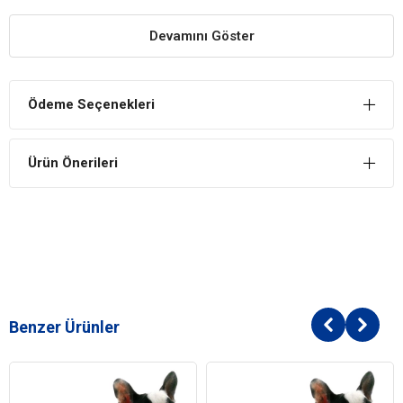
özel tasarımı, kutu içerisinden çıkan sakinleştirici etkiye sahip
kurutulmuş lavanta kesesi, üzerindeki fosforlu şeritleri, ayarlanabilir
Devamını Göster
ve tam vücuda oturan şık tasarımı, nefes alabilen özel kumaşı ve
yıkanabilir olmasıyla çok faydalı ve kullanışlı bir üründür. Bu ürün
Küçük Irk (S) yavru ve erişkin köpekler, Orta Irk (M) yavru köpekler
Ödeme Seçenekleri
için uygundur. Ense kökünden kuyruk sokumuna 30,5cm olan tüm
ırklar için uygundur. Eğer köpeğinizin ense kökünden kuyruk
sokumuna aldığınız ölçü 30,5cm den büyük 35,6cm den küçük ise
Ürün Önerileri
S/M beden almanız gerekmektedir. Çamaşır makinasında soğuk
suda ve düşük devirde yıkanabilir. Dikkat ! Ürün göğüs bölümünde
bulunan, bu ürünü benzerlerinden eşsiz ve farklı kılan feromon
(anne kokusu) içeren kesenin her yıkama öncesi muhakkak
çıkarılması, yıkama sonrası yerine konulması gerekmektedir. Aksi
takdirde ürün özelliğini yitirebilir.
Benzer Ürünler