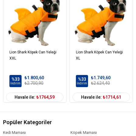
Lion Shark Köpek Can Yeleği
Lion Shark Köpek Can Yeleği
XXL
XL
₺1.800,60
₺1.749,60
%33
%33
₺2.700,90
₺2.624,40
İndirim
İndirim
Havale ile:
₺1764,59
Havale ile:
₺1714,61
Popüler Kategoriler
Kedi Maması
Köpek Maması