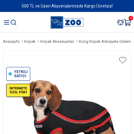
500 TL ve Üzeri Alışverişlerinizde Kargo Ücretsiz!
0
Anasayfa
Köpek
Köpek Aksesuarları
Kong Köpek Anksiyete Giderici 
YETKİLİ
SATICI
İNTERNETE
ÖZEL FİYAT