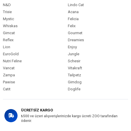
N&D
Lindo Cat
Trixie
Acana
Mystic
Felicia
Whiskas
Felix
Gimcat
Gourmet
Reflex
Dreamies
Lion
Enjoy
EuroGold
Jungle
Nutri Feline
Schesir
Vancat
Vitakraft
Zampa
Tailpetz
Pawise
Gimdog
Catit
Doglife
ÜCRETSİZ KARGO
₺500 ve üzeri alışverişlerinizde kargo ücreti ZOO tarafından
ödenir.