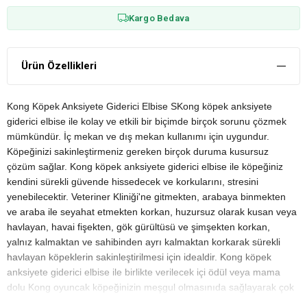
Kargo Bedava
Ürün Özellikleri
Kong Köpek Anksiyete Giderici Elbise SKong köpek anksiyete
giderici elbise ile kolay ve etkili bir biçimde birçok sorunu çözmek
mümkündür. İç mekan ve dış mekan kullanımı için uygundur.
Köpeğinizi sakinleştirmeniz gereken birçok duruma kusursuz
çözüm sağlar. Kong köpek anksiyete giderici elbise ile köpeğiniz
kendini sürekli güvende hissedecek ve korkularını, stresini
yenebilecektir. Veteriner Kliniği'ne gitmekten, arabaya binmekten
ve araba ile seyahat etmekten korkan, huzursuz olarak kusan veya
havlayan, havai fişekten, gök gürültüsü ve şimşekten korkan,
yalnız kalmaktan ve sahibinden ayrı kalmaktan korkarak sürekli
havlayan köpeklerin sakinleştirilmesi için idealdir. Kong köpek
anksiyete giderici elbise ile birlikte verilecek içi ödül veya mama
dolu Kong oyuncak köpeğinizin meşgul olmasınıda sağlayarak çok
kısa sürede çok etkili çözüm sunacaktır. Tüm vücudu kaplayan