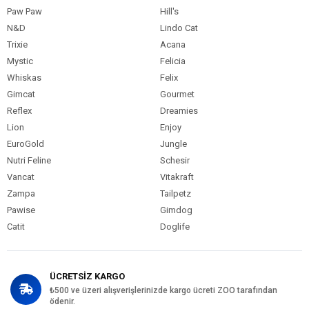
Paw Paw
Hill's
N&D
Lindo Cat
Trixie
Acana
Mystic
Felicia
Whiskas
Felix
Gimcat
Gourmet
Reflex
Dreamies
Lion
Enjoy
EuroGold
Jungle
Nutri Feline
Schesir
Vancat
Vitakraft
Zampa
Tailpetz
Pawise
Gimdog
Catit
Doglife
ÜCRETSİZ KARGO
₺500 ve üzeri alışverişlerinizde kargo ücreti ZOO tarafından
ödenir.