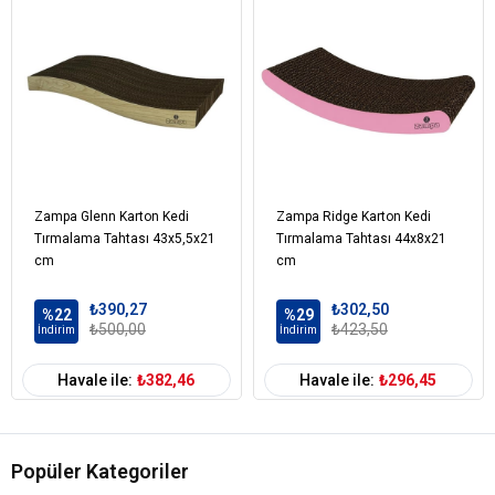
Zampa Glenn Karton Kedi
Zampa Ridge Karton Kedi
Tırmalama Tahtası 43x5,5x21
Tırmalama Tahtası 44x8x21
cm
cm
₺390,27
₺302,50
%22
%29
₺500,00
₺423,50
İndirim
İndirim
Havale ile:
₺382,46
Havale ile:
₺296,45
Popüler Kategoriler