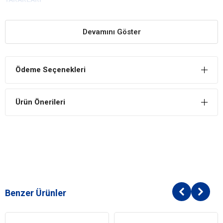
Evdeki Eşyaları Korur
Kediler tırmalama güdülerine yönelik olarak evdeki koltukları,
Devamını Göster
halıları, perdeleri ya da pek çok alanı tırmalayabilir. Bu ürün
sayesinde kediniz tırmalama güdüsüne hitap edecek şekilde
eğlenebilir ve evdeki diğer eşyaları tırmalamak zorunda kalmaz.
Ödeme Seçenekleri
Keyifli Eğlence
Kedilerin keyifli şekilde vakit geçirmesi için özel olarak tasarlanan
Ürün Önerileri
oyuncak, tırmanma ve tırmalama güdülerine hitap eden özel
tasarımı sayesinde keyifli bir eğlence sunar
Benzer Ürünler