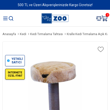
500 TL ve Üzeri Alışverişlerinizde Kargo Ücretsiz!
0
Anasayfa
Kedi
Kedi Tırmalama Tahtası
Kralle Kedi Tırmalama Açık K
YETKİLİ
SATICI
İNTERNETE
ÖZEL FİYAT