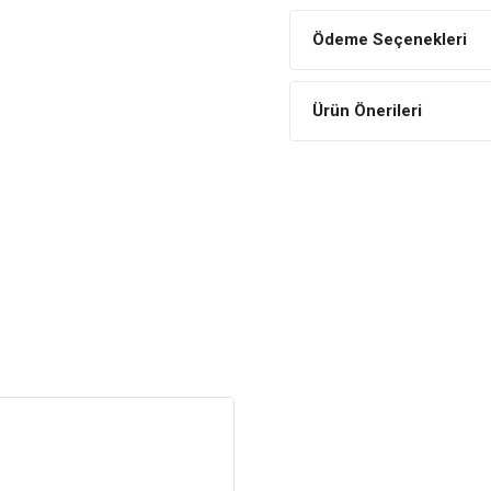
Pençe eklemlerini geliştirme
Ödeme Seçenekleri
harika bir egzersizdir.
Eşyaları Kedilerden Koru
Ürün Önerileri
Tırmalama ihtiyaçlarını gider
zarar vermesini önler.