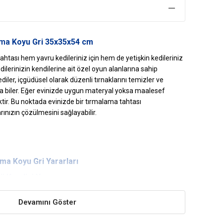
ama
Koyu Gri 35x35x54 cm
ahtası hem yavru kedileriniz için hem de yetişkin kedileriniz
Kedilerinizin kendilerine ait özel oyun alanlarına sahip
diler, içgüdüsel olarak düzenli tırnaklarını temizler ve
ta biler. Eğer evinizde uygun materyal yoksa maalesef
tir. Bu noktada evinizde bir tırmalama tahtası
nızın çözülmesini sağlayabilir.
ma Koyu Gri Yararları
ü Kendisi Yapar
tırnaklarını törpülemelerine, gerinmelerine,
Devamını Göster
r.