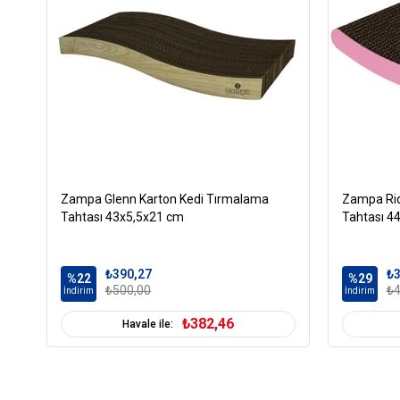
Zampa Glenn Karton Kedi Tırmalama
Zampa Rid
Tahtası 43x5,5x21 cm
Tahtası 4
₺390,27
₺3
%22
%29
₺500,00
₺4
İndirim
İndirim
₺382,46
Havale ile: