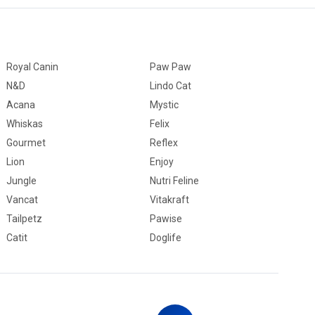
Royal Canin
Paw Paw
N&D
Lindo Cat
Acana
Mystic
Whiskas
Felix
Gourmet
Reflex
Lion
Enjoy
Jungle
Nutri Feline
Vancat
Vitakraft
Tailpetz
Pawise
Catit
Doglife