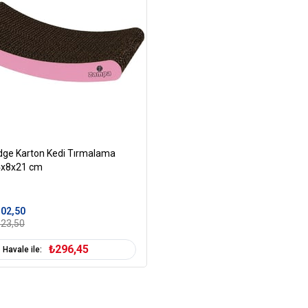
ge Karton Kedi Tırmalama
4x8x21 cm
02,50
23,50
₺296,45
Havale ile: