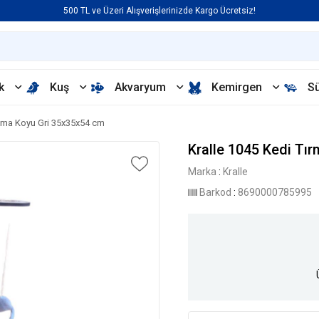
500 TL ve Üzeri Alışverişlerinizde Kargo Ücretsiz!
k
Kuş
Akvaryum
Kemirgen
S
lama Koyu Gri 35x35x54 cm
Kralle 1045 Kedi Tı
Marka
:
Kralle
Barkod
:
8690000785995