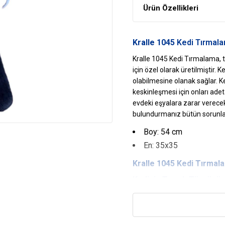
Ürün Özellikleri
Kralle 1045
Kedi Tırmal
Kralle 1045 Kedi Tırmalama, t
için özel olarak üretilmiştir. 
olabilmesine olanak sağlar. Ke
keskinleşmesi için onları ade
evdeki eşyalara zarar verecek
bulundurmanız bütün sorunları
Boy: 54 cm
En: 35x35
Kralle
1045 Kedi Tırmala
Kediniz Tırnak Törpüsün
Tırmalama tahtaları kedilerin 
tırmalanmalarına yardımcı olu
Gelişimini Olumlu Etkiler