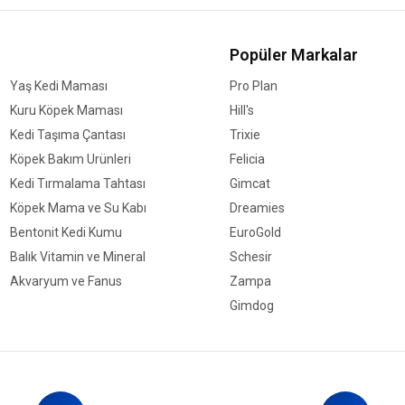
Popüler Markalar
Yaş Kedi Maması
Pro Plan
Kuru Köpek Maması
Hill's
Kedi Taşıma Çantası
Trixie
Köpek Bakım Ürünleri
Felicia
Kedi Tırmalama Tahtası
Gimcat
Köpek Mama ve Su Kabı
Dreamies
Bentonit Kedi Kumu
EuroGold
Balık Vitamin ve Mineral
Schesir
Akvaryum ve Fanus
Zampa
Gimdog