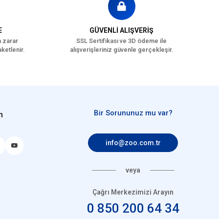
E
GÜVENLİ ALIŞVERİŞ
a zarar
SSL Sertifikası ve 3D ödeme ile
ketlenir.
alışverişleriniz güvenle gerçekleşir.
Bir Sorununuz mu var?
n
info@zoo.com.tr
veya
Çağrı Merkezimizi Arayın
0 850 200 64 34