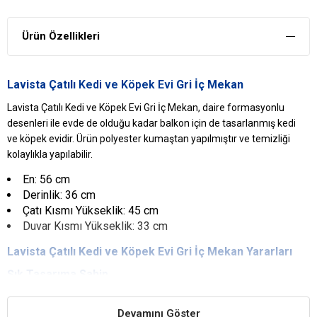
Ürün Özellikleri
Lavista Çatılı
Kedi ve Köpek Evi
Gri İç Mekan
Lavista Çatılı Kedi ve Köpek Evi Gri İç Mekan, daire formasyonlu
desenleri ile evde de olduğu kadar balkon için de tasarlanmış kedi
ve köpek evidir. Ürün polyester kumaştan yapılmıştır ve temizliği
kolaylıkla yapılabilir.
En: 56 cm
Derinlik: 36 cm
Çatı Kısmı Yükseklik: 45 cm
Duvar Kısmı Yükseklik: 33 cm
Lavista Çatılı Kedi ve Köpek Evi Gri İç Mekan Yararları
Şık Tasarıma Sahip
Gri renge sahip olup çatılı tasarımıyla şık bir görünüme sahiptir.
Devamını Göster