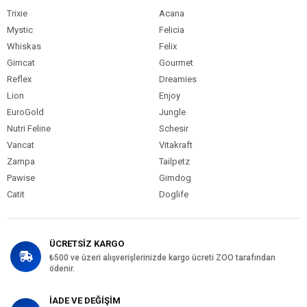
Trixie
Acana
Mystic
Felicia
Whiskas
Felix
Gimcat
Gourmet
Reflex
Dreamies
Lion
Enjoy
EuroGold
Jungle
Nutri Feline
Schesir
Vancat
Vitakraft
Zampa
Tailpetz
Pawise
Gimdog
Catit
Doglife
ÜCRETSİZ KARGO
₺500 ve üzeri alışverişlerinizde kargo ücreti ZOO tarafından
ödenir.
İADE VE DEĞİŞİM