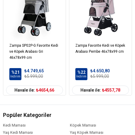
Zampa SP02P-G Favorite Kedi
Zampa Favorite Kedi ve Köpek
ve Köpek Arabası Gri
Arabası Pembe 46x78x99 cm
46x78x99 cm
₺4.749,65
₺4.650,80
%21
%22
₺5.999,00
₺5.999,00
İndirim
İndirim
Havale ile:
₺4654,66
Havale ile:
₺4557,78
Popüler Kategoriler
Kedi Maması
Köpek Maması
Yaş Kedi Maması
Yaş Köpek Maması