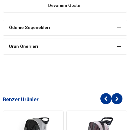
Devamını Göster
Rahat Tasarım
Tasarım kalitesi yüksek sağlam yapı özelliği gösteren bu ürün uzun
süre kullanabileceğiniz evcilinizin rahat ve keyifli bir şekilde hareket
Ödeme Seçenekleri
edebilmesi için özel olarak yapılandırılan bir çanta modelidir.
Estetik Şık Tasarım
Ürün Önerileri
Şık tasarım özelliği sayesinde kullanım esnasında herhangi bir
görüntü kirliliğine neden olmadan göz zevkinize hitap eden estetik
ve kullanışlı bir üründür.
Yıpranmaz Yapı
Dayanıklı tasarım özelliği sayesinde yıpranma etkisi ile karşı karşıya
kalmadan rahatlıkla kullanabilirsiniz.
Benzer Ürünler