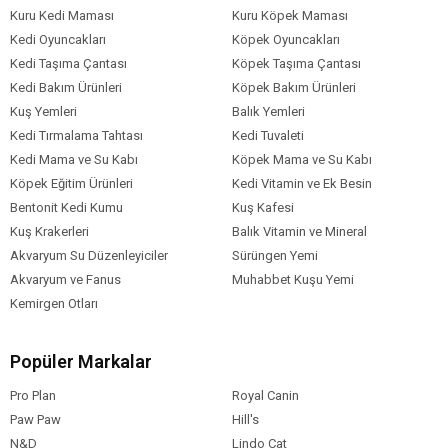
Kuru Kedi Maması
Kuru Köpek Maması
Kedi Oyuncakları
Köpek Oyuncakları
Kedi Taşıma Çantası
Köpek Taşıma Çantası
Kedi Bakım Ürünleri
Köpek Bakım Ürünleri
Kuş Yemleri
Balık Yemleri
Kedi Tırmalama Tahtası
Kedi Tuvaleti
Kedi Mama ve Su Kabı
Köpek Mama ve Su Kabı
Köpek Eğitim Ürünleri
Kedi Vitamin ve Ek Besin
Bentonit Kedi Kumu
Kuş Kafesi
Kuş Krakerleri
Balık Vitamin ve Mineral
Akvaryum Su Düzenleyiciler
Sürüngen Yemi
Akvaryum ve Fanus
Muhabbet Kuşu Yemi
Kemirgen Otları
Popüler Markalar
Pro Plan
Royal Canin
Paw Paw
Hill's
N&D
Lindo Cat