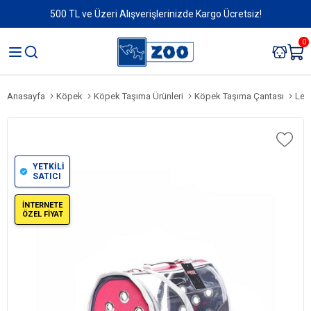
500 TL ve Üzeri Alışverişlerinizde Kargo Ücretsiz!
0
Anasayfa
Köpek
Köpek Taşıma Ürünleri
Köpek Taşıma Çantası
Lep
YETKİLİ
SATICI
İNTERNETE
ÖZEL FİYAT