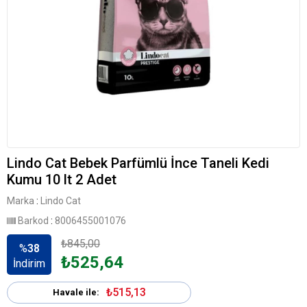
Lindo Cat Bebek Parfümlü İnce Taneli Kedi
Kumu 10 lt 2 Adet
Marka
:
Lindo Cat
Barkod
:
8006455001076
₺845,00
%
38
₺525,64
İndirim
₺515,13
Havale ile: