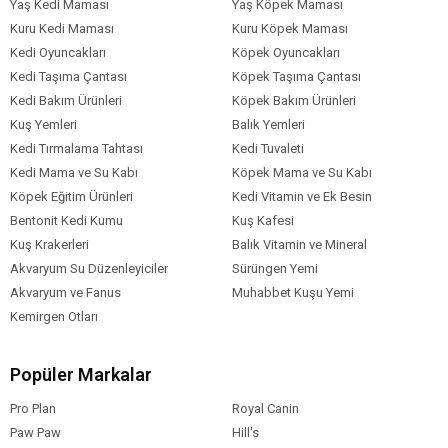
Yaş Kedi Maması
Yaş Köpek Maması
Kuru Kedi Maması
Kuru Köpek Maması
Kedi Oyuncakları
Köpek Oyuncakları
Kedi Taşıma Çantası
Köpek Taşıma Çantası
Kedi Bakım Ürünleri
Köpek Bakım Ürünleri
Kuş Yemleri
Balık Yemleri
Kedi Tırmalama Tahtası
Kedi Tuvaleti
Kedi Mama ve Su Kabı
Köpek Mama ve Su Kabı
Köpek Eğitim Ürünleri
Kedi Vitamin ve Ek Besin
Bentonit Kedi Kumu
Kuş Kafesi
Kuş Krakerleri
Balık Vitamin ve Mineral
Akvaryum Su Düzenleyiciler
Sürüngen Yemi
Akvaryum ve Fanus
Muhabbet Kuşu Yemi
Kemirgen Otları
Popüler Markalar
Pro Plan
Royal Canin
Paw Paw
Hill's