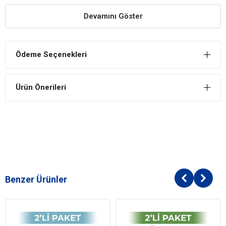
yapışmaz.
Doğada tamamen çözünebilen kum herhangi bir zararlı
Devamını Göster
maddeye sahip değildir.
Kediniz için hem sağlıklı hem de hijyenik bir tuvalet
ortamı sunan kedi kumunun kullanımı diğer kumlara kıyasla
Ödeme Seçenekleri
daha kolaydır.
Çevre dostu olarak ifade edilir.
Ürün Önerileri
Lindo Cat Bebek Parfümlü İnce Kedi Kumu Kullanımı
Kullanım aşamasına geçtiğinizde kumu kedinizin tuvalet kabına 3
ya da 4 cm kaplayacak miktarda koymanız yeterli olacaktır.
Kullandığınız kumu düzenli olarak değiştirmeniz gerekecektir. Kum
ne kadar uzun süre kalırsa ve sararırsa o kadar sağlıksız hale
gelecektir.
Form
İnce Taneli
Benzer Ürünler
Paket Boyutu
6-10 lt
Karakteristik
Topaklanan
Özel İhtiyaç
Bebek Pudralı