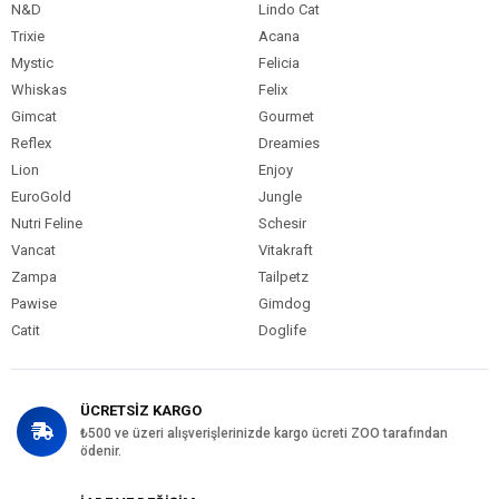
N&D
Lindo Cat
Trixie
Acana
Mystic
Felicia
Whiskas
Felix
Gimcat
Gourmet
Reflex
Dreamies
Lion
Enjoy
EuroGold
Jungle
Nutri Feline
Schesir
Vancat
Vitakraft
Zampa
Tailpetz
Pawise
Gimdog
Catit
Doglife
ÜCRETSİZ KARGO
₺500 ve üzeri alışverişlerinizde kargo ücreti ZOO tarafından
ödenir.