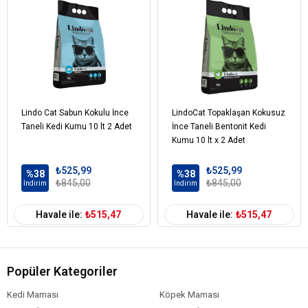
Cinsi
Bentonit
Kampanyalı
Çoklu Paket
Lindo Cat Sabun Kokulu İnce
LindoCat Topaklaşan Kokusuz
Taneli Kedi Kumu 10 lt 2 Adet
İnce Taneli Bentonit Kedi
Kumu 10 lt x 2 Adet
₺525,99
₺525,99
%38
%38
₺845,00
₺845,00
İndirim
İndirim
Havale ile:
₺515,47
Havale ile:
₺515,47
Popüler Kategoriler
Kedi Maması
Köpek Maması