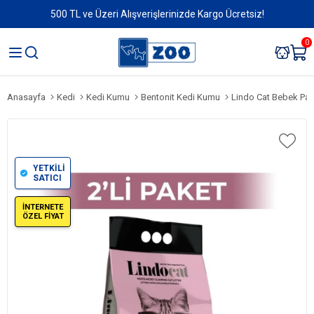
500 TL ve Üzeri Alışverişlerinizde Kargo Ücretsiz!
0
Anasayfa
Kedi
Kedi Kumu
Bentonit Kedi Kumu
Lindo Cat Bebek Parfü
YETKİLİ
SATICI
İNTERNETE
ÖZEL FİYAT