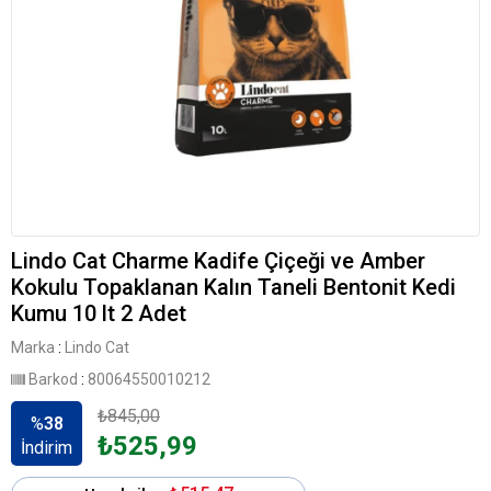
Lindo Cat Charme Kadife Çiçeği ve Amber
Kokulu Topaklanan Kalın Taneli Bentonit Kedi
Kumu 10 lt 2 Adet
Marka
:
Lindo Cat
Barkod
:
80064550010212
₺845,00
%
38
₺525,99
İndirim