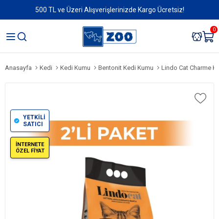
500 TL ve Üzeri Alışverişlerinizde Kargo Ücretsiz!
0
Anasayfa
Kedi
Kedi Kumu
Bentonit Kedi Kumu
Lindo Cat Charme Kadife Çiçeği ve Am
YETKİLİ
SATICI
İNTERNETE
ÖZEL FİYAT