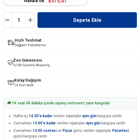
₺515,47
Havale ile:
Hızlı Teslimat
Sağlam Paketleme
Zoo Güvencesi
%100 Güvenli Alışveriş
Kolay Değişim
14 Gün İade
🚚 18 saat 48 dakika içinde sipariş verirseniz yarın kargoda!
Hafta içi
14:30'e kadar
verilen siparişler
aynı gün
kargoya verilir.
Cumartesi
13:00'e kadar
verilen siparişler
aynı gün
kargoya verilir.
Cumartesi
13:00 sonrası
ve
Pazar
günü verilen siparişler
Pazartesi
günü kargoya verilir.