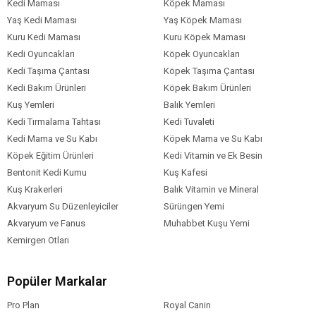
Kedi Maması
Köpek Maması
Kampanyalı
Çoklu Paket
Yaş Kedi Maması
Yaş Köpek Maması
Kuru Kedi Maması
Kuru Köpek Maması
Kedi Oyuncakları
Köpek Oyuncakları
Kedi Taşıma Çantası
Köpek Taşıma Çantası
Kedi Bakım Ürünleri
Köpek Bakım Ürünleri
Kuş Yemleri
Balık Yemleri
Kedi Tırmalama Tahtası
Kedi Tuvaleti
Kedi Mama ve Su Kabı
Köpek Mama ve Su Kabı
Köpek Eğitim Ürünleri
Kedi Vitamin ve Ek Besin
Bentonit Kedi Kumu
Kuş Kafesi
Kuş Krakerleri
Balık Vitamin ve Mineral
Akvaryum Su Düzenleyiciler
Sürüngen Yemi
Akvaryum ve Fanus
Muhabbet Kuşu Yemi
Kemirgen Otları
Popüler Markalar
Pro Plan
Royal Canin