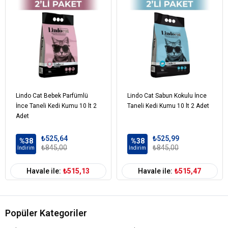
Aromatik esanslar (Kadife çiçeği ve amber)
İlaveler (Her 10 lt İçin)
Aromatik esans: %0,5
Nem tutucu ve koku kontrol ajanı: %0,2
Analitik Bileşenler
pH değeri: 7,0 – 7,5
Lindo Cat Bebek Parfümlü
Lindo Cat Sabun Kokulu İnce
Topaklanma süresi: 1–2 dakika
İnce Taneli Kedi Kumu 10 lt 2
Taneli Kedi Kumu 10 lt 2 Adet
Toz oranı: Minimum
Adet
Paraben ve kimyasal katkı içermez
₺525,64
₺525,99
%38
%38
₺845,00
₺845,00
İndirim
İndirim
Form
Kalın Taneli
Paket Boyutu
6-10 lt
Havale ile:
₺515,13
Havale ile:
₺515,47
Karakteristik
Emici
Koku Önleyici
Topaklanan
Özel İhtiyaç
Ekstra Güçlü
Hızlı Topaklanma
Kokulu
Popüler Kategoriler
Cinsi
Bentonit