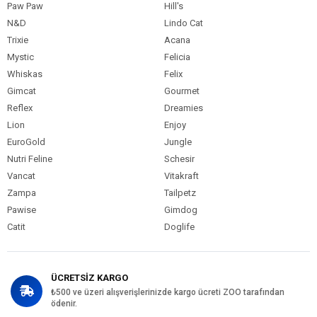
Paw Paw
Hill's
N&D
Lindo Cat
Trixie
Acana
Mystic
Felicia
Whiskas
Felix
Gimcat
Gourmet
Reflex
Dreamies
Lion
Enjoy
EuroGold
Jungle
Nutri Feline
Schesir
Vancat
Vitakraft
Zampa
Tailpetz
Pawise
Gimdog
Catit
Doglife
ÜCRETSİZ KARGO
₺500 ve üzeri alışverişlerinizde kargo ücreti ZOO tarafından
ödenir.