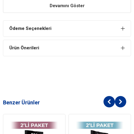
ve bu nedenle sıvıyı çok kısa bir sürede absorbe eder.
Devamını Göster
Uzun süreli kullanımlarda dahi mükemmel derecede
kurulu sağlayarak kedinize sağlıklı ve hijyenik tuvalet ortamı
sunar.
Ödeme Seçenekleri
Çabuk topaklaşma özelliği, sıvının kum kabının en altına
inip birikmesini önleri, bakteri oluşumuna engel olur ve
kediniz için sağlıklı bir ortam sağlar.
Ürün Önerileri
Topaklaşan kısmı bir kürek yardımıyla kolaylıkla ayırarak
geleneksel kumlara kıyasla temiz kumdan da tasarruf etmiş
olursunuz.
Lindocat Kokusuz Kalın Taneli Topaklanan Kedi Kumu
Kullanımı
Kumu kum kabına 7 santimetre yüksekliğinde doldurun.
Her gün katılaşan topakları kürek yardımıyla kum kabından
Benzer Ürünler
alın kumu karıştırın.
Haftada bir kez kum kabını komple boşaltıp çamaşır
suyuyla temizleyip havalandırın.
Eksilen kumun üzerine sürekli ilave yapın.
Temiz ve kuru bir yerde muhafaza edin.