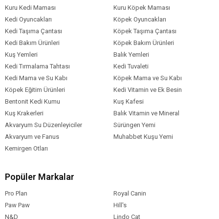
Kuru Kedi Maması
Kuru Köpek Maması
Kedi Oyuncakları
Köpek Oyuncakları
Kedi Taşıma Çantası
Köpek Taşıma Çantası
Kedi Bakım Ürünleri
Köpek Bakım Ürünleri
Kuş Yemleri
Balık Yemleri
Kedi Tırmalama Tahtası
Kedi Tuvaleti
Kedi Mama ve Su Kabı
Köpek Mama ve Su Kabı
Köpek Eğitim Ürünleri
Kedi Vitamin ve Ek Besin
Bentonit Kedi Kumu
Kuş Kafesi
Kuş Krakerleri
Balık Vitamin ve Mineral
Akvaryum Su Düzenleyiciler
Sürüngen Yemi
Akvaryum ve Fanus
Muhabbet Kuşu Yemi
Kemirgen Otları
Popüler Markalar
Pro Plan
Royal Canin
Paw Paw
Hill's
N&D
Lindo Cat