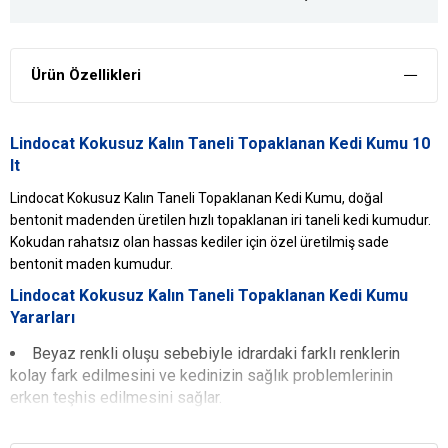
Ürün Özellikleri
Lindocat Kokusuz Kalın Taneli Topaklanan Kedi Kumu 10
lt
Lindocat Kokusuz Kalın Taneli Topaklanan Kedi Kumu, doğal
bentonit madenden üretilen hızlı topaklanan iri taneli kedi kumudur.
Kokudan rahatsız olan hassas kediler için özel üretilmiş sade
bentonit maden kumudur.
Lindocat Kokusuz Kalın Taneli Topaklanan Kedi Kumu
Yararları
Beyaz renkli oluşu sebebiyle idrardaki farklı renklerin
kolay fark edilmesini ve kedinizin sağlık problemlerinin
erken teşhis edilmesini sağlar.
Doğal kedi kumu LindoCat'i oluşturan granüllerin yapıları
çok yüksek sıvı emme kapasitesi sağlar. Anında topaklanır