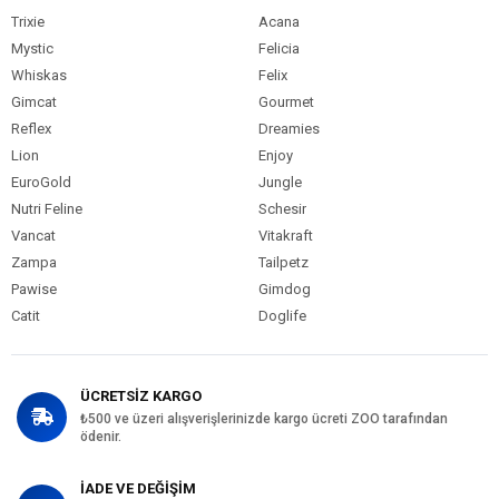
Trixie
Acana
Mystic
Felicia
Whiskas
Felix
Gimcat
Gourmet
Reflex
Dreamies
Lion
Enjoy
EuroGold
Jungle
Nutri Feline
Schesir
Vancat
Vitakraft
Zampa
Tailpetz
Pawise
Gimdog
Catit
Doglife
ÜCRETSİZ KARGO
₺500 ve üzeri alışverişlerinizde kargo ücreti ZOO tarafından
ödenir.
İADE VE DEĞİŞİM