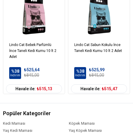
Kullandığınız kumu başka bir kumla karıştırmayın.
Kum kabını mama ve su kabından uzakta konumlandırın.
Form
Kalın Taneli
Paket Boyutu
6-10 lt
Lindo Cat Bebek Parfümlü
Lindo Cat Sabun Kokulu İnce
Karakteristik
Topaklanan
İnce Taneli Kedi Kumu 10 lt 2
Taneli Kedi Kumu 10 lt 2 Adet
Özel İhtiyaç
Kokusuz
Adet
Cinsi
Bentonit
₺525,64
₺525,99
%38
%38
₺845,00
₺845,00
İndirim
İndirim
Havale ile:
₺515,13
Havale ile:
₺515,47
Popüler Kategoriler
Kedi Maması
Köpek Maması
Yaş Kedi Maması
Yaş Köpek Maması