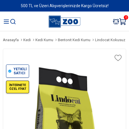
500 TL ve Üzeri Alışverişlerinizde Kargo Ücretsiz!
0
Anasayfa
Kedi
Kedi Kumu
Bentonit Kedi Kumu
Lindocat Kokusuz Ka
YETKİLİ
SATICI
İNTERNETE
ÖZEL FİYAT