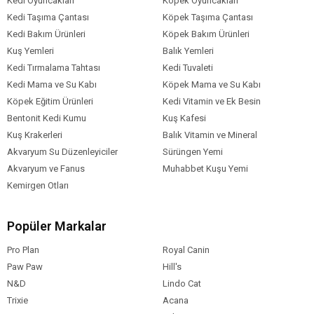
Kedi Oyuncakları
Köpek Oyuncakları
Kedi Taşıma Çantası
Köpek Taşıma Çantası
Kedi Bakım Ürünleri
Köpek Bakım Ürünleri
Kuş Yemleri
Balık Yemleri
Kedi Tırmalama Tahtası
Kedi Tuvaleti
Kedi Mama ve Su Kabı
Köpek Mama ve Su Kabı
Köpek Eğitim Ürünleri
Kedi Vitamin ve Ek Besin
Bentonit Kedi Kumu
Kuş Kafesi
Kuş Krakerleri
Balık Vitamin ve Mineral
Akvaryum Su Düzenleyiciler
Sürüngen Yemi
Akvaryum ve Fanus
Muhabbet Kuşu Yemi
Kemirgen Otları
Popüler Markalar
Pro Plan
Royal Canin
Paw Paw
Hill's
N&D
Lindo Cat
Trixie
Acana