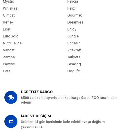
Mystic
Felicia
Whiskas
Felix
Gimcat
Gourmet
Reflex
Dreamies
Lion
Enjoy
EuroGold
Jungle
Nutri Feline
Schesir
Vancat
Vitakraft
Zampa
Tailpetz
Pawise
Gimdog
Catit
Doglife
ÜCRETSİZ KARGO
₺500 ve üzeri alışverişlerinizde kargo ücreti ZOO tarafından
ödenir.
İADE VE DEĞİŞİM
Ürünleri 14 gün içerisinde iade edebilir veya değişim
yapabilirsiniz.