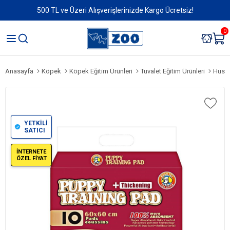
500 TL ve Üzeri Alışverişlerinizde Kargo Ücretsiz!
0
Anasayfa
Köpek
Köpek Eğitim Ürünleri
Tuvalet Eğitim Ürünleri
Hushp
YETKİLİ
SATICI
İNTERNETE
ÖZEL FİYAT