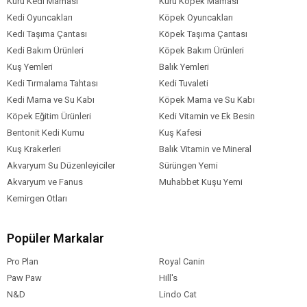
Kuru Kedi Maması
Kuru Köpek Maması
Kedi Oyuncakları
Köpek Oyuncakları
Kedi Taşıma Çantası
Köpek Taşıma Çantası
Kedi Bakım Ürünleri
Köpek Bakım Ürünleri
Kuş Yemleri
Balık Yemleri
Kedi Tırmalama Tahtası
Kedi Tuvaleti
Kedi Mama ve Su Kabı
Köpek Mama ve Su Kabı
Köpek Eğitim Ürünleri
Kedi Vitamin ve Ek Besin
Bentonit Kedi Kumu
Kuş Kafesi
Kuş Krakerleri
Balık Vitamin ve Mineral
Akvaryum Su Düzenleyiciler
Sürüngen Yemi
Akvaryum ve Fanus
Muhabbet Kuşu Yemi
Kemirgen Otları
Popüler Markalar
Pro Plan
Royal Canin
Paw Paw
Hill's
N&D
Lindo Cat