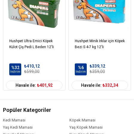
Hushpet Ultra Emici Köpek
Hushpet Minik Irklar için Köpek
Külot Çiş Pedi L Beden 12'li
Bezi S 4-7 kg 12'li
₺410,12
₺339,12
%32
%6
₺599,00
₺359,00
İndirim
İndirim
Havale ile:
₺401,92
Havale ile:
₺332,34
Popüler Kategoriler
Kedi Maması
Köpek Maması
Yaş Kedi Maması
Yaş Köpek Maması