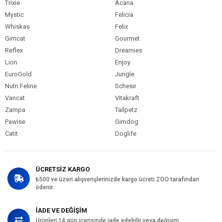
Trixie
Acana
Mystic
Felicia
Whiskas
Felix
Gimcat
Gourmet
Reflex
Dreamies
Lion
Enjoy
EuroGold
Jungle
Nutri Feline
Schesir
Vancat
Vitakraft
Zampa
Tailpetz
Pawise
Gimdog
Catit
Doglife
ÜCRETSİZ KARGO
₺500 ve üzeri alışverişlerinizde kargo ücreti ZOO tarafından
ödenir.
İADE VE DEĞİŞİM
Ürünleri 14 gün içerisinde iade edebilir veya değişim