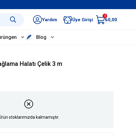
0
Yardım
Üye Girişi
₺0,00
ürüngen
Blog
ğlama Halatı Çelik 3 m
Ürün stoklarımızda kalmamıştır.