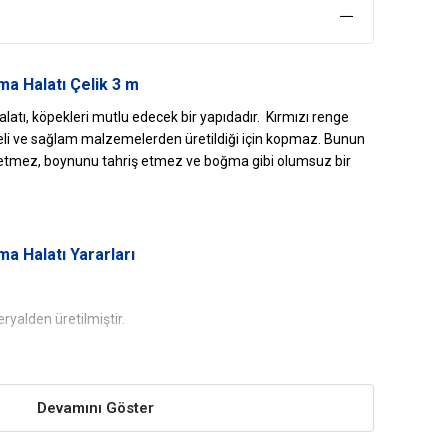
a Halatı Çelik 3 m
atı, köpekleri mutlu edecek bir yapıdadır. Kırmızı renge
teli ve sağlam malzemelerden üretildiği için kopmaz. Bunun
ız etmez, boynunu tahriş etmez ve boğma gibi olumsuz bir
ma Halatı
Yararları
eryalden üretilmiştir.
de köpekler tarafından kolayca kabul edilir.
Devamını Göster
 sayesinde köpeğinizi rahatsız etmez, tahriş ve boğma