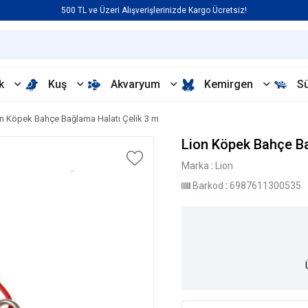
500 TL ve Üzeri Alışverişlerinizde Kargo Ücretsiz!
k
Kuş
Akvaryum
Kemirgen
S
n Köpek Bahçe Bağlama Halatı Çelik 3 m
Lion Köpek Bahçe Ba
Marka
:
Lion
Barkod
:
6987611300535