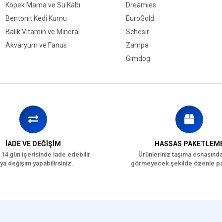
Köpek Mama ve Su Kabı
Dreamies
Bentonit Kedi Kumu
EuroGold
Balık Vitamin ve Mineral
Schesir
Akvaryum ve Fanus
Zampa
Gimdog
İADE VE DEĞİŞİM
HASSAS PAKETLEM
 14 gün içerisinde iade edebilir
Ürünleriniz taşıma esnasınd
ya değişim yapabilirsiniz.
görmeyecek şekilde özenle pa