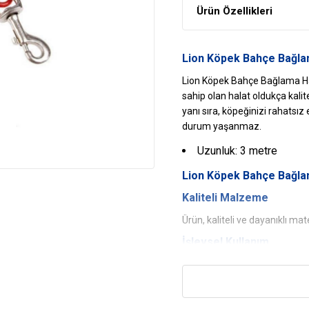
Ürün Özellikleri
Lion Köpek Bahçe Bağlam
Lion Köpek Bahçe Bağlama Hal
sahip olan halat oldukça kali
yanı sıra, köpeğinizi rahats
durum yaşanmaz.
Uzunluk: 3 metre
Lion
Köpek Bahçe Bağla
Kaliteli Malzeme
Ürün, kaliteli ve dayanıklı mat
İşlevsel Kullanım
İnce ve hafif tasarımı sayesin
Konforlu Kullanım
Yumuşak ve ergonomik yapısı