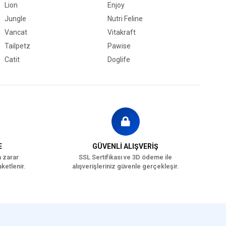
Lion
Enjoy
Jungle
Nutri Feline
Vancat
Vitakraft
Tailpetz
Pawise
Catit
Doglife
E
GÜVENLİ ALIŞVERİŞ
a zarar
SSL Sertifikası ve 3D ödeme ile
ketlenir.
alışverişleriniz güvenle gerçekleşir.