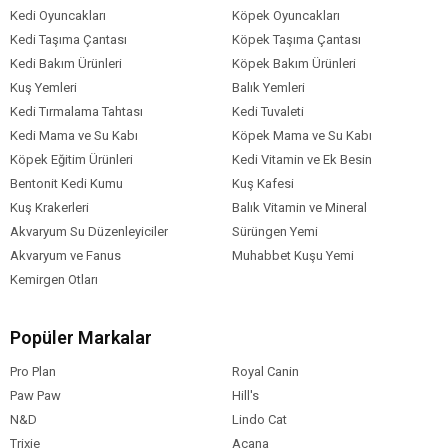
Kedi Oyuncakları
Köpek Oyuncakları
Kedi Taşıma Çantası
Köpek Taşıma Çantası
Kedi Bakım Ürünleri
Köpek Bakım Ürünleri
Kuş Yemleri
Balık Yemleri
Kedi Tırmalama Tahtası
Kedi Tuvaleti
Kedi Mama ve Su Kabı
Köpek Mama ve Su Kabı
Köpek Eğitim Ürünleri
Kedi Vitamin ve Ek Besin
Bentonit Kedi Kumu
Kuş Kafesi
Kuş Krakerleri
Balık Vitamin ve Mineral
Akvaryum Su Düzenleyiciler
Sürüngen Yemi
Akvaryum ve Fanus
Muhabbet Kuşu Yemi
Kemirgen Otları
Popüler Markalar
Pro Plan
Royal Canin
Paw Paw
Hill's
N&D
Lindo Cat
Trixie
Acana