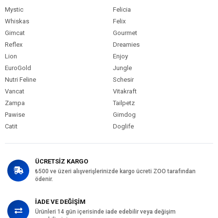
Mystic
Felicia
Whiskas
Felix
Gimcat
Gourmet
Reflex
Dreamies
Lion
Enjoy
EuroGold
Jungle
Nutri Feline
Schesir
Vancat
Vitakraft
Zampa
Tailpetz
Pawise
Gimdog
Catit
Doglife
ÜCRETSİZ KARGO
₺500 ve üzeri alışverişlerinizde kargo ücreti ZOO tarafından
ödenir.
İADE VE DEĞİŞİM
Ürünleri 14 gün içerisinde iade edebilir veya değişim