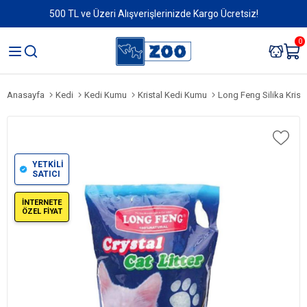
500 TL ve Üzeri Alışverişlerinizde Kargo Ücretsiz!
0
Anasayfa
Kedi
Kedi Kumu
Kristal Kedi Kumu
Long Feng Silika Krista
YETKİLİ
SATICI
İNTERNETE
ÖZEL FİYAT