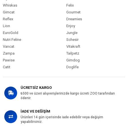
Whiskas
Felix
Gimcat
Gourmet
Reflex
Dreamies
Lion
Enjoy
EuroGold
Jungle
Nutri Feline
Schesir
Vancat
Vitakraft
Zampa
Tailpetz
Pawise
Gimdog
Catit
Doglife
ÜCRETSİZ KARGO
₺500 ve üzeri alışverişlerinizde kargo ücreti ZOO tarafından
ödenir.
İADE VE DEĞİŞİM
Ürünleri 14 gün içerisinde iade edebilir veya değişim
yapabilirsiniz.