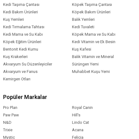
Kedi Taşıma Çantası
Köpek Taşıma Çantası
Kedi Bakım Ürünleri
Köpek Bakım Ürünleri
Kuş Yemleri
Balık Yemleri
Kedi Tırmalama Tahtası
Kedi Tuvaleti
Kedi Mama ve Su Kabı
Köpek Mama ve Su Kabı
Köpek Eğitim Ürünleri
Kedi Vitamin ve Ek Besin
Bentonit Kedi Kumu
Kuş Kafesi
Kuş Krakerleri
Balık Vitamin ve Mineral
Akvaryum Su Düzenleyiciler
Sürüngen Yemi
Akvaryum ve Fanus
Muhabbet Kuşu Yemi
Kemirgen Otları
Popüler Markalar
Pro Plan
Royal Canin
Paw Paw
Hill's
N&D
Lindo Cat
Trixie
Acana
Mystic
Felicia