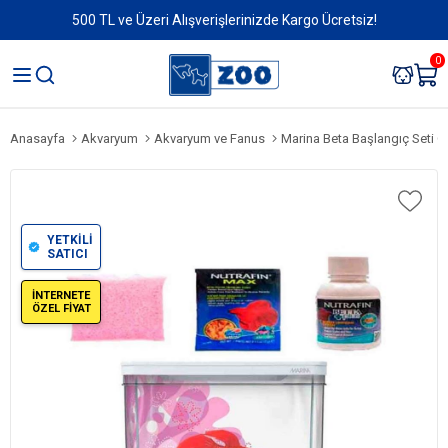
500 TL ve Üzeri Alışverişlerinizde Kargo Ücretsiz!
0
Anasayfa
Akvaryum
Akvaryum ve Fanus
Marina Beta Başlangıç Seti Çi
YETKİLİ
SATICI
İNTERNETE
ÖZEL FİYAT