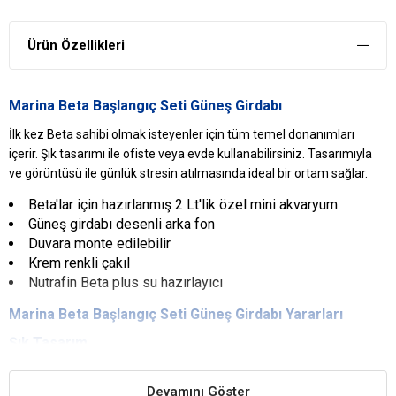
Ürün Özellikleri
Marina Beta Başlangıç Seti Güneş Girdabı
İlk kez Beta sahibi olmak isteyenler için tüm temel donanımları
içerir. Şık tasarımı ile ofiste veya evde kullanabilirsiniz. Tasarımıyla
ve görüntüsü ile günlük stresin atılmasında ideal bir ortam sağlar.
Beta'lar için hazırlanmış 2 Lt'lik özel mini akvaryum
Güneş girdabı desenli arka fon
Duvara monte edilebilir
Krem renkli çakıl
Nutrafin Beta plus su hazırlayıcı
Marina Beta Başlangıç Seti Güneş Girdabı Yararları
Şık Tasarım
Son derece şık bir tasarıma sahiptir. Ev ve ofislere uygundur.
Devamını Göster