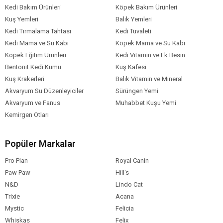
Kedi Bakım Ürünleri
Köpek Bakım Ürünleri
Kuş Yemleri
Balık Yemleri
Kedi Tırmalama Tahtası
Kedi Tuvaleti
Kedi Mama ve Su Kabı
Köpek Mama ve Su Kabı
Köpek Eğitim Ürünleri
Kedi Vitamin ve Ek Besin
Bentonit Kedi Kumu
Kuş Kafesi
Kuş Krakerleri
Balık Vitamin ve Mineral
Akvaryum Su Düzenleyiciler
Sürüngen Yemi
Akvaryum ve Fanus
Muhabbet Kuşu Yemi
Kemirgen Otları
Popüler Markalar
Pro Plan
Royal Canin
Paw Paw
Hill's
N&D
Lindo Cat
Trixie
Acana
Mystic
Felicia
Whiskas
Felix