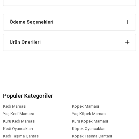
Betalar İçin Özel Üretim
Beta sahibi olmak isteyenler için özel olarak üretilmiştir, tüm temel
donanımları içerir.
Ödeme Seçenekleri
Ürün Önerileri
Popüler Kategoriler
Kedi Maması
Köpek Maması
Yaş Kedi Maması
Yaş Köpek Maması
Kuru Kedi Maması
Kuru Köpek Maması
Kedi Oyuncakları
Köpek Oyuncakları
Kedi Taşıma Çantası
Köpek Taşıma Çantası