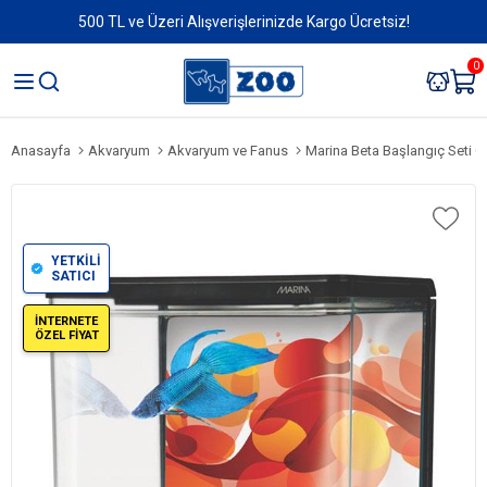
500 TL ve Üzeri Alışverişlerinizde Kargo Ücretsiz!
0
Anasayfa
Akvaryum
Akvaryum ve Fanus
Marina Beta Başlangıç Seti G
YETKİLİ
SATICI
İNTERNETE
ÖZEL FİYAT