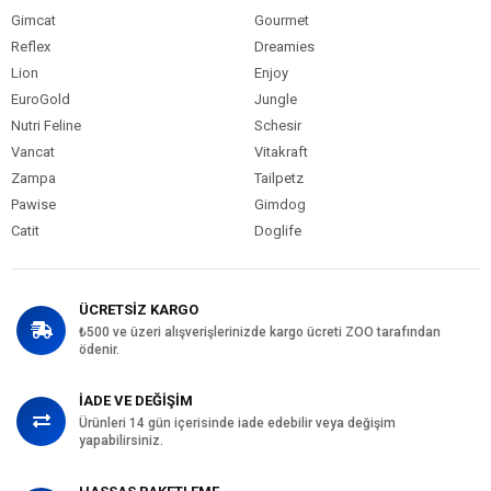
Gimcat
Gourmet
Reflex
Dreamies
Lion
Enjoy
EuroGold
Jungle
Nutri Feline
Schesir
Vancat
Vitakraft
Zampa
Tailpetz
Pawise
Gimdog
Catit
Doglife
ÜCRETSİZ KARGO
₺500 ve üzeri alışverişlerinizde kargo ücreti ZOO tarafından
ödenir.
İADE VE DEĞİŞİM
Ürünleri 14 gün içerisinde iade edebilir veya değişim
yapabilirsiniz.