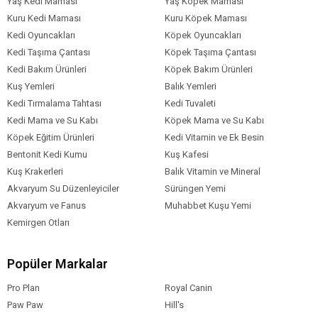
Yaş Kedi Maması
Yaş Köpek Maması
Kuru Kedi Maması
Kuru Köpek Maması
Kedi Oyuncakları
Köpek Oyuncakları
Kedi Taşıma Çantası
Köpek Taşıma Çantası
Kedi Bakım Ürünleri
Köpek Bakım Ürünleri
Kuş Yemleri
Balık Yemleri
Kedi Tırmalama Tahtası
Kedi Tuvaleti
Kedi Mama ve Su Kabı
Köpek Mama ve Su Kabı
Köpek Eğitim Ürünleri
Kedi Vitamin ve Ek Besin
Bentonit Kedi Kumu
Kuş Kafesi
Kuş Krakerleri
Balık Vitamin ve Mineral
Akvaryum Su Düzenleyiciler
Sürüngen Yemi
Akvaryum ve Fanus
Muhabbet Kuşu Yemi
Kemirgen Otları
Popüler Markalar
Pro Plan
Royal Canin
Paw Paw
Hill's