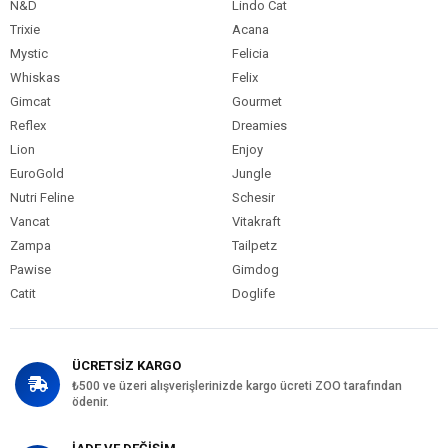
N&D
Lindo Cat
Trixie
Acana
Mystic
Felicia
Whiskas
Felix
Gimcat
Gourmet
Reflex
Dreamies
Lion
Enjoy
EuroGold
Jungle
Nutri Feline
Schesir
Vancat
Vitakraft
Zampa
Tailpetz
Pawise
Gimdog
Catit
Doglife
ÜCRETSİZ KARGO
₺500 ve üzeri alışverişlerinizde kargo ücreti ZOO tarafından
ödenir.