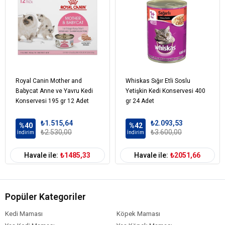
Royal Canin Mother and
Whiskas Sığır Etli Soslu
Babycat Anne ve Yavru Kedi
Yetişkin Kedi Konservesi 400
Konservesi 195 gr 12 Adet
gr 24 Adet
₺1.515,64
₺2.093,53
%40
%42
₺2.530,00
₺3.600,00
İndirim
İndirim
Havale ile:
₺1485,33
Havale ile:
₺2051,66
Popüler Kategoriler
Kedi Maması
Köpek Maması