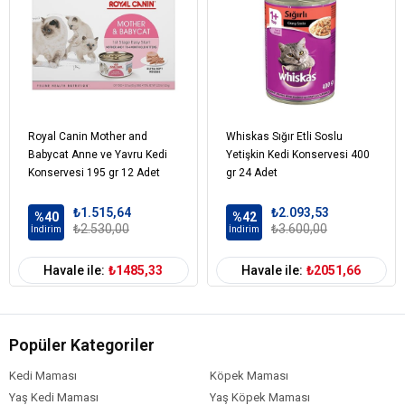
Kül %2,5
Lif %0,3
Kedi Yaş Aralığı
Yetişkin (1-7 Yaş)
Kedi Maması
Yaş Mama
Formu
Royal Canin Mother and
Whiskas Sığır Etli Soslu
Babycat Anne ve Yavru Kedi
Yetişkin Kedi Konservesi 400
Kedi Maması
Tahıllı
Tahıl Oranı
Konservesi 195 gr 12 Adet
gr 24 Adet
Kedi Özel
Bağışıklık Sistemi Gelişimi
₺1.515,64
₺2.093,53
Gereksinim
%40
%42
₺2.530,00
₺3.600,00
İndirim
İndirim
Kedi Maması
Tavşan
İçerik
Havale ile:
₺1485,33
Havale ile:
₺2051,66
Kedi Maması
0-100 gr
Paket Boyutu
Kedi Maması
Çoklu Paket
Popüler Kategoriler
Kampanya
Kedi Maması
Köpek Maması
Kedi Maması
Pouch
Ambalaj
Yaş Kedi Maması
Yaş Köpek Maması