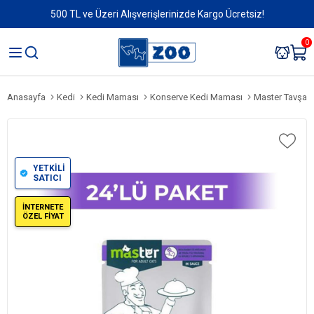
500 TL ve Üzeri Alışverişlerinizde Kargo Ücretsiz!
0
Anasayfa
Kedi
Kedi Maması
Konserve Kedi Maması
Master Tavşan 
YETKİLİ
SATICI
İNTERNETE
ÖZEL FİYAT