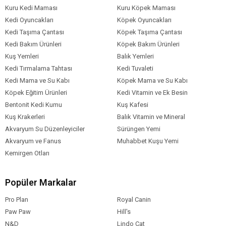
Kuru Kedi Maması
Kuru Köpek Maması
Kedi Irk Özelliği
Tümüne Uygun
Kedi Oyuncakları
Köpek Oyuncakları
Kedi Taşıma Çantası
Köpek Taşıma Çantası
Kedi Bakım Ürünleri
Köpek Bakım Ürünleri
Kuş Yemleri
Balık Yemleri
Kedi Tırmalama Tahtası
Kedi Tuvaleti
Kedi Mama ve Su Kabı
Köpek Mama ve Su Kabı
Köpek Eğitim Ürünleri
Kedi Vitamin ve Ek Besin
Bentonit Kedi Kumu
Kuş Kafesi
Kuş Krakerleri
Balık Vitamin ve Mineral
Akvaryum Su Düzenleyiciler
Sürüngen Yemi
Akvaryum ve Fanus
Muhabbet Kuşu Yemi
Kemirgen Otları
Popüler Markalar
Pro Plan
Royal Canin
Paw Paw
Hill's
N&D
Lindo Cat