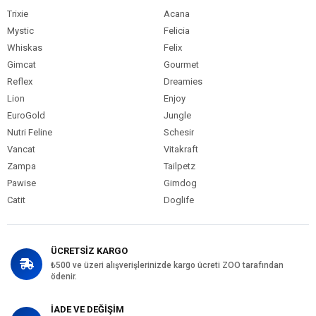
Trixie
Acana
Mystic
Felicia
Whiskas
Felix
Gimcat
Gourmet
Reflex
Dreamies
Lion
Enjoy
EuroGold
Jungle
Nutri Feline
Schesir
Vancat
Vitakraft
Zampa
Tailpetz
Pawise
Gimdog
Catit
Doglife
ÜCRETSİZ KARGO
₺500 ve üzeri alışverişlerinizde kargo ücreti ZOO tarafından
ödenir.
İADE VE DEĞİŞİM