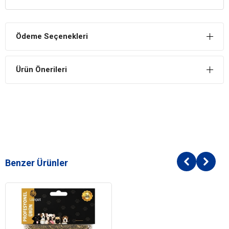
Tüy Sağlığını Destekler
Sağlıklı bir tüy ve cilt yapısının temelini atar. Tüyler için birebirdir. Tüy
Ödeme Seçenekleri
dökümü sorunu olan hayvanlarda problemi azaltır, tüyler daha
güçlü ve parlak görünür. Düzenli kullanımda önce tüyler kuvvetlenir,
hemen ardından tüy dökümü ciddi oranda azalır.
Ürün Önerileri
Enfeksiyonları Önler
Ciltte üreyen patojenlerin enfeksiyonlar için fırsat bulma ihtimalini
azaltır.
Gelişime Destek
Yavru kedi ve köpeklerde gelişimi hızlandırır.
İÇİNDEKİLER
Benzer Ürünler
BİLEŞİM
Omega 3 yağ asitleri
Omega 6 yağ asitleri
DHA + EPA
Moisture