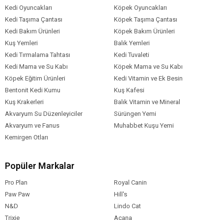
Kedi Oyuncakları
Köpek Oyuncakları
Kedi Taşıma Çantası
Köpek Taşıma Çantası
Kedi Bakım Ürünleri
Köpek Bakım Ürünleri
Kuş Yemleri
Balık Yemleri
Kedi Tırmalama Tahtası
Kedi Tuvaleti
Kedi Mama ve Su Kabı
Köpek Mama ve Su Kabı
Köpek Eğitim Ürünleri
Kedi Vitamin ve Ek Besin
Bentonit Kedi Kumu
Kuş Kafesi
Kuş Krakerleri
Balık Vitamin ve Mineral
Akvaryum Su Düzenleyiciler
Sürüngen Yemi
Akvaryum ve Fanus
Muhabbet Kuşu Yemi
Kemirgen Otları
Popüler Markalar
Pro Plan
Royal Canin
Paw Paw
Hill's
N&D
Lindo Cat
Trixie
Acana