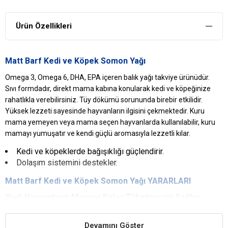
Ürün Özellikleri
Matt Barf Kedi ve Köpek Somon Yağı
Omega 3, Omega 6, DHA, EPA içeren balık yağı takviye ürünüdür.
Sıvı formdadır, direkt mama kabına konularak kedi ve köpeğinize
rahatlıkla verebilirsiniz. Tüy dökümü sorununda birebir etkilidir.
Yüksek lezzeti sayesinde hayvanların ilgisini çekmektedir. Kuru
mama yemeyen veya mama seçen hayvanlarda kullanılabilir, kuru
mamayı yumuşatır ve kendi güçlü aromasıyla lezzetli kılar.
Kedi ve köpeklerde bağışıklığı güçlendirir.
Dolaşım sistemini destekler.
Matt Barf Kedi ve Köpek Somon Yağı YARARLARI
Yaşlı Hayvanların Mamayı Kolay Tüketmesini Sağlar
Dişleri eksilmiş veya yaşlı hayvanlarda kuru mamayı yumuşatma
fonksiyonu için kullanılabilir.
Devamını Göster