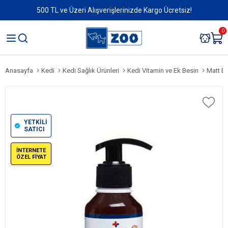
500 TL ve Üzeri Alışverişlerinizde Kargo Ücretsiz!
0
Anasayfa
Kedi
Kedi Sağlık Ürünleri
Kedi Vitamin ve Ek Besin
Matt B
YETKİLİ
SATICI
İNTERNETE
ÖZEL FİYAT