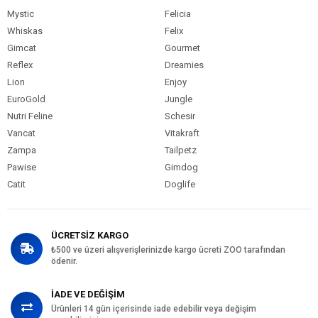
Mystic
Felicia
Whiskas
Felix
Gimcat
Gourmet
Reflex
Dreamies
Lion
Enjoy
EuroGold
Jungle
Nutri Feline
Schesir
Vancat
Vitakraft
Zampa
Tailpetz
Pawise
Gimdog
Catit
Doglife
ÜCRETSİZ KARGO
₺500 ve üzeri alışverişlerinizde kargo ücreti ZOO tarafından
ödenir.
İADE VE DEĞİŞİM
Ürünleri 14 gün içerisinde iade edebilir veya değişim