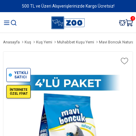
500 TL ve Üzeri Alışverişlerinizde Kargo Ücretsiz!
0
Anasayfa
Kuş
Kuş Yemi
Muhabbet Kuşu Yemi
Mavi Boncuk Natural Ka
YETKİLİ
SATICI
İNTERNETE
ÖZEL FİYAT