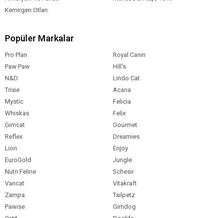
Kemirgen Otları
Popüler Markalar
Pro Plan
Royal Canin
Paw Paw
Hill's
N&D
Lindo Cat
Trixie
Acana
Mystic
Felicia
Whiskas
Felix
Gimcat
Gourmet
Reflex
Dreamies
Lion
Enjoy
EuroGold
Jungle
Nutri Feline
Schesir
Vancat
Vitakraft
Zampa
Tailpetz
Pawise
Gimdog