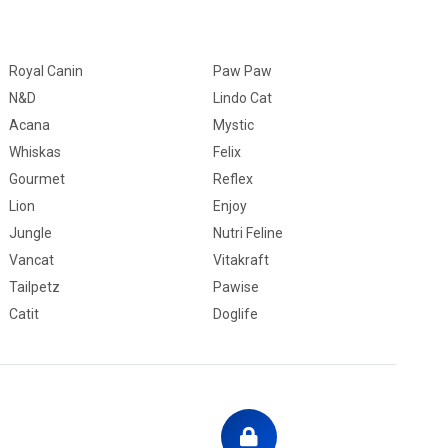
Royal Canin
Paw Paw
N&D
Lindo Cat
Acana
Mystic
Whiskas
Felix
Gourmet
Reflex
Lion
Enjoy
Jungle
Nutri Feline
Vancat
Vitakraft
Tailpetz
Pawise
Catit
Doglife