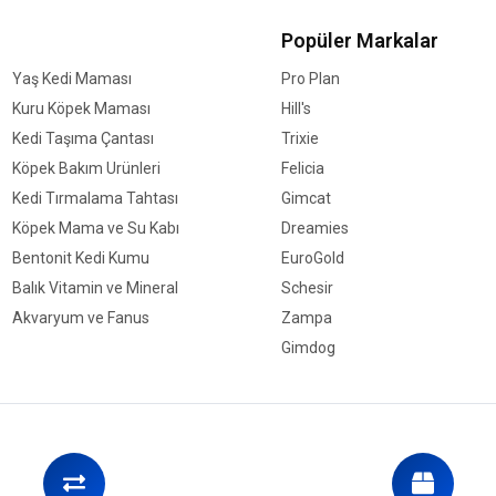
Popüler Markalar
Yaş Kedi Maması
Pro Plan
Kuru Köpek Maması
Hill's
Kedi Taşıma Çantası
Trixie
Köpek Bakım Ürünleri
Felicia
Kedi Tırmalama Tahtası
Gimcat
Köpek Mama ve Su Kabı
Dreamies
Bentonit Kedi Kumu
EuroGold
Balık Vitamin ve Mineral
Schesir
Akvaryum ve Fanus
Zampa
Gimdog