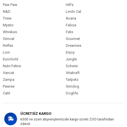
Paw Paw
Hill's
N&D
Lindo Cat
Trixie
Acana
Mystic
Felicia
Whiskas
Felix
Gimcat
Gourmet
Reflex
Dreamies
Lion
Enjoy
EuroGold
Jungle
Nutri Feline
Schesir
Vancat
Vitakraft
Zampa
Tailpetz
Pawise
Gimdog
Catit
Doglife
ÜCRETSİZ KARGO
₺500 ve üzeri alışverişlerinizde kargo ücreti ZOO tarafından
ödenir.