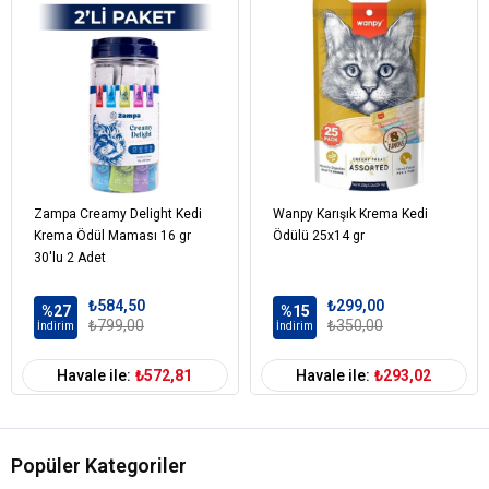
Zampa Creamy Delight Kedi
Wanpy Karışık Krema Kedi
Krema Ödül Maması 16 gr
Ödülü 25x14 gr
30'lu 2 Adet
₺584,50
₺299,00
%27
%15
₺799,00
₺350,00
İndirim
İndirim
Havale ile:
₺572,81
Havale ile:
₺293,02
Popüler Kategoriler