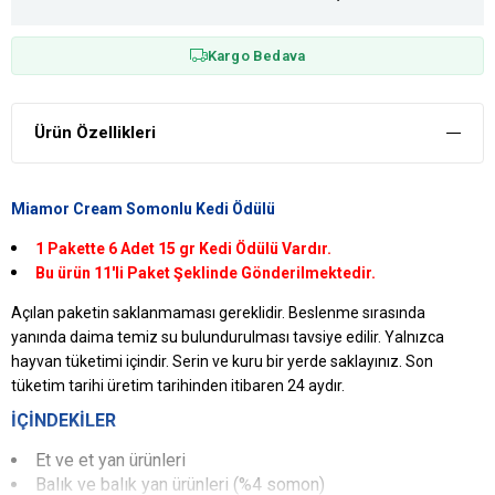
Kargo Bedava
Ürün Özellikleri
Miamor Cream Somonlu Kedi Ödülü
1 Pakette 6 Adet 15 gr Kedi Ödülü Vardır.
Bu ürün 11'li Paket Şeklinde Gönderilmektedir.
Açılan paketin saklanmaması gereklidir. Beslenme sırasında
yanında daima temiz su bulundurulması tavsiye edilir. Yalnızca
hayvan tüketimi içindir. Serin ve kuru bir yerde saklayınız. Son
tüketim tarihi üretim tarihinden itibaren 24 aydır.
İÇİNDEKİLER
Et ve et yan ürünleri
Balık ve balık yan ürünleri (%4 somon)