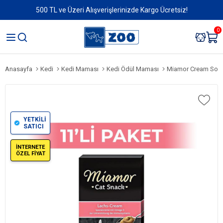
500 TL ve Üzeri Alışverişlerinizde Kargo Ücretsiz!
0
Anasayfa
Kedi
Kedi Maması
Kedi Ödül Maması
Miamor Cream Somo
YETKİLİ
SATICI
İNTERNETE
ÖZEL FİYAT