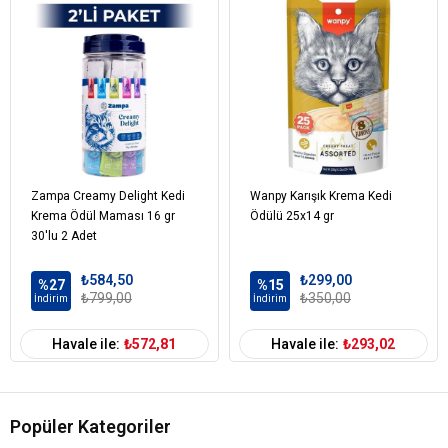
Kedi Maması
0-100 gr
Paket Boyutu
Kedi Maması
Çoklu Paket
Kampanya
Kedi Irk Özelliği
Tümüne Uygun
Zampa Creamy Delight Kedi
Wanpy Karışık Krema Kedi
Krema Ödül Maması 16 gr
Ödülü 25x14 gr
30'lu 2 Adet
₺584,50
₺299,00
%27
%15
₺799,00
₺350,00
İndirim
İndirim
Havale ile:
₺572,81
Havale ile:
₺293,02
Popüler Kategoriler