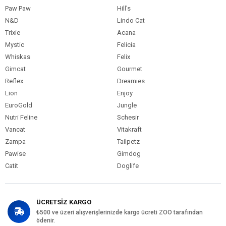
Paw Paw
Hill's
N&D
Lindo Cat
Trixie
Acana
Mystic
Felicia
Whiskas
Felix
Gimcat
Gourmet
Reflex
Dreamies
Lion
Enjoy
EuroGold
Jungle
Nutri Feline
Schesir
Vancat
Vitakraft
Zampa
Tailpetz
Pawise
Gimdog
Catit
Doglife
ÜCRETSİZ KARGO
₺500 ve üzeri alışverişlerinizde kargo ücreti ZOO tarafından
ödenir.