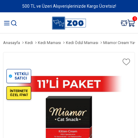
500 TL ve Üzeri Alışverişlerinizde Kargo Ücretsiz!
0
Anasayfa
Kedi
Kedi Maması
Kedi Ödül Maması
Miamor Cream Yavru
YETKİLİ
SATICI
İNTERNETE
ÖZEL FİYAT