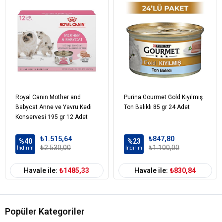
Ham yağlar %6,00
Ham kül %3,00
Nem %80
Kedi Yaş Aralığı
Yetişkin (1-7 Yaş)
Kedi Maması
Yaş Mama
Formu
Kedi Maması
Tahıllı
Tahıl Oranı
Royal Canin Mother and
Purina Gourmet Gold Kıyılmış
Babycat Anne ve Yavru Kedi
Ton Balıklı 85 gr 24 Adet
Kedi Özel
Damak Tatlarına Uygun
Konservesi 195 gr 12 Adet
Gereksinim
Kedi Maması
Tavşan
₺1.515,64
₺847,80
%40
%23
İçerik
₺2.530,00
₺1.100,00
İndirim
İndirim
Kedi Maması
101-500 gr
Paket Boyutu
Havale ile:
₺1485,33
Havale ile:
₺830,84
Kedi Maması
Çoklu Paket
Kampanya
Kedi Maması
Konserve
Popüler Kategoriler
Ambalaj