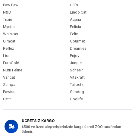
Paw Paw
Hill's
N&D
Lindo Cat
Trixie
Acana
Mystic
Felicia
Whiskas
Felix
Gimcat
Gourmet
Reflex
Dreamies
Lion
Enjoy
EuroGold
Jungle
Nutri Feline
Schesir
Vancat
Vitakraft
Zampa
Tailpetz
Pawise
Gimdog
Catit
Doglife
ÜCRETSİZ KARGO
₺500 ve üzeri alışverişlerinizde kargo ücreti ZOO tarafından
ödenir.