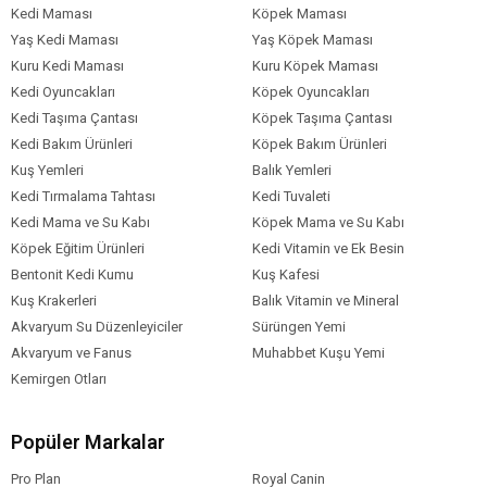
Kedi Maması
Köpek Maması
Kedi Irk Özelliği
Tümüne Uygun
Yaş Kedi Maması
Yaş Köpek Maması
Kuru Kedi Maması
Kuru Köpek Maması
Kedi Oyuncakları
Köpek Oyuncakları
Kedi Taşıma Çantası
Köpek Taşıma Çantası
Kedi Bakım Ürünleri
Köpek Bakım Ürünleri
Kuş Yemleri
Balık Yemleri
Kedi Tırmalama Tahtası
Kedi Tuvaleti
Kedi Mama ve Su Kabı
Köpek Mama ve Su Kabı
Köpek Eğitim Ürünleri
Kedi Vitamin ve Ek Besin
Bentonit Kedi Kumu
Kuş Kafesi
Kuş Krakerleri
Balık Vitamin ve Mineral
Akvaryum Su Düzenleyiciler
Sürüngen Yemi
Akvaryum ve Fanus
Muhabbet Kuşu Yemi
Kemirgen Otları
Popüler Markalar
Pro Plan
Royal Canin