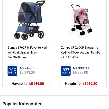
Zampa SP02P-M Favorite Kedi
Zampa SP02XK-P Showtime
ve Köpek Arabası Mavi
Kedi ve Köpek Arabası Pembe
46x78x99 cm
42x69.5x88 cm
₺5.249,80
₺3.999,80
%12
%33
₺5.999,00
₺5.999,00
İndirim
İndirim
Havale ile:
₺5144,80
Havale ile:
₺3919,80
Popüler Kategoriler