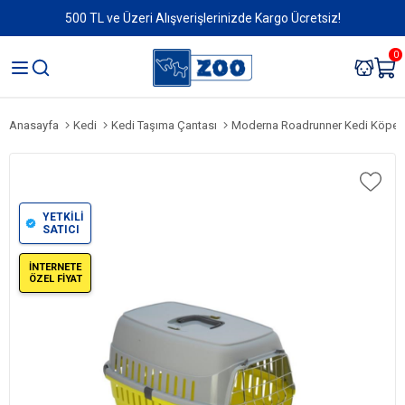
500 TL ve Üzeri Alışverişlerinizde Kargo Ücretsiz!
0
Anasayfa
Kedi
Kedi Taşıma Çantası
Moderna Roadrunner Kedi Köpek 
YETKİLİ
SATICI
İNTERNETE
ÖZEL FİYAT