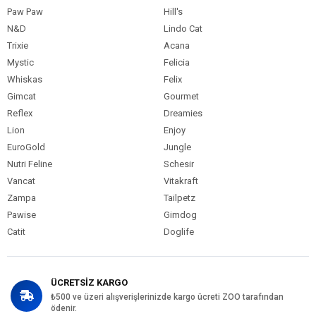
Paw Paw
Hill's
N&D
Lindo Cat
Trixie
Acana
Mystic
Felicia
Whiskas
Felix
Gimcat
Gourmet
Reflex
Dreamies
Lion
Enjoy
EuroGold
Jungle
Nutri Feline
Schesir
Vancat
Vitakraft
Zampa
Tailpetz
Pawise
Gimdog
Catit
Doglife
ÜCRETSİZ KARGO
₺500 ve üzeri alışverişlerinizde kargo ücreti ZOO tarafından
ödenir.