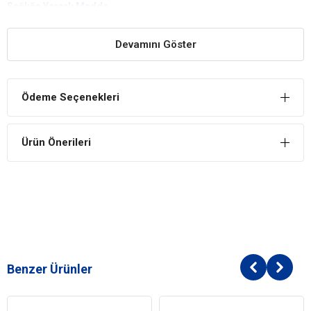
Sağlığa Yararlı Madde
Sağlığa zararlı BPA ve toksik madde içermeyen plastikten
yapılmıştır.
Devamını Göster
İşlevsel Kullanım
Kapağı önden açılır ve hava almaya uygun metal kafes şeklindedir.
Ödeme Seçenekleri
Taşıma çantasının yan tarafları hava almaya uygun ızgaralıdır.
Ürün Önerileri
Benzer Ürünler