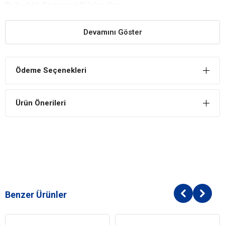
Bağışıklık Sistemini Güçlendirir
İçerdiği üstün antioksidanlı formül ile köpeğiniz için sağlıklı ve güçlü
Devamını Göster
bir bağışıklık sistemi sağlar.
Sindirimi Kolaylaştırır
Köpeğinizin ihtiyacı olan enerjiyi sağlamak için sindirilebilir
Ödeme Seçenekleri
karbonhidrat ve yağ içerir.
Morando Dana Etli Pate Yetişkin Köpek Konservesi
İçindekiler
Ürün Önerileri
Bileşim
Et ve hayvansal türevler %50 (%5 dana eti)
Mineraller
Analiz Raporu
Nem %78
Benzer Ürünler
Ham protein %8,5
Ham yağ %5
Ham lifler %0,5