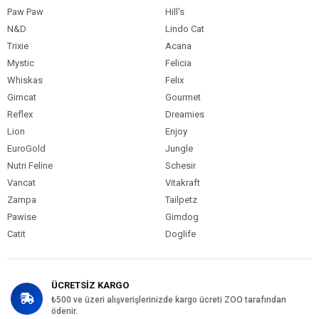
Paw Paw
Hill's
N&D
Lindo Cat
Trixie
Acana
Mystic
Felicia
Whiskas
Felix
Gimcat
Gourmet
Reflex
Dreamies
Lion
Enjoy
EuroGold
Jungle
Nutri Feline
Schesir
Vancat
Vitakraft
Zampa
Tailpetz
Pawise
Gimdog
Catit
Doglife
ÜCRETSİZ KARGO
₺500 ve üzeri alışverişlerinizde kargo ücreti ZOO tarafından
ödenir.