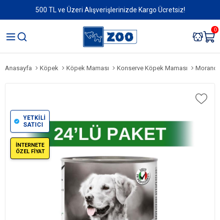
500 TL ve Üzeri Alışverişlerinizde Kargo Ücretsiz!
0
Anasayfa
Köpek
Köpek Maması
Konserve Köpek Maması
Morando D
YETKİLİ
SATICI
İNTERNETE
ÖZEL FİYAT