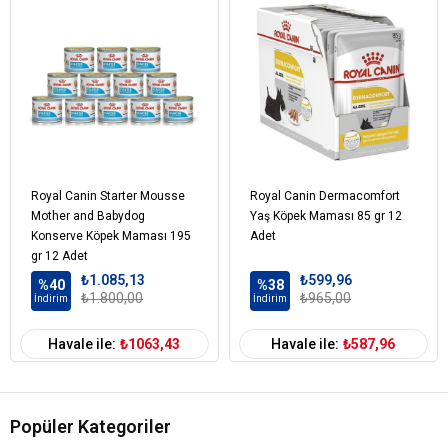
Ham kül %3
Besin Katkı Maddeleri
D3 Vitamini 166,7 IU
E Vitamini 30,3 mg
Bakır (Bakır(II) sülfat pentahidrat) 0,9 mg
Çinko (Çinko sülfat monohidrat) 0,9 mg
Manganez (Mangan sülfat monohidrat) 0,3 mg
İyot (Potasyum iyodür) 0,3 mg
Royal Canin Starter Mousse
Royal Canin Dermacomfort
Mother and Babydog
Yaş Köpek Maması 85 gr 12
Konserve Köpek Maması 195
Adet
Köpek Yaş
Yetişkin (1-7 Yaş)
Aralığı
gr 12 Adet
₺1.085,13
₺599,96
%40
%38
Köpek Irk
Tüm Irklara Uygun
₺1.800,00
₺965,00
İndirim
İndirim
Boyutu
Köpek Maması
Sığır
Havale ile:
₺1063,43
Havale ile:
₺587,96
İçerik
Köpek Maması
101-500 gr
Paket Boyutu
Popüler Kategoriler
Köpek Maması
Çoklu Paket
Kampanya