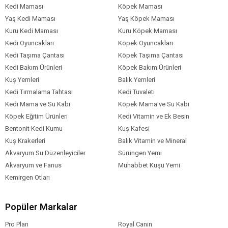
Kedi Maması
Köpek Maması
Köpek Maması
Konserve
Yaş Kedi Maması
Yaş Köpek Maması
Ambalaj
Kuru Kedi Maması
Kuru Köpek Maması
Köpek Irk
Tümüne Uygun
Kedi Oyuncakları
Köpek Oyuncakları
Özelliği
Kedi Taşıma Çantası
Köpek Taşıma Çantası
Çoklu Paket
24'lü Paket
Kedi Bakım Ürünleri
Köpek Bakım Ürünleri
Kuş Yemleri
Balık Yemleri
Kedi Tırmalama Tahtası
Kedi Tuvaleti
Kedi Mama ve Su Kabı
Köpek Mama ve Su Kabı
Köpek Eğitim Ürünleri
Kedi Vitamin ve Ek Besin
Bentonit Kedi Kumu
Kuş Kafesi
Kuş Krakerleri
Balık Vitamin ve Mineral
Akvaryum Su Düzenleyiciler
Sürüngen Yemi
Akvaryum ve Fanus
Muhabbet Kuşu Yemi
Kemirgen Otları
Popüler Markalar
Pro Plan
Royal Canin