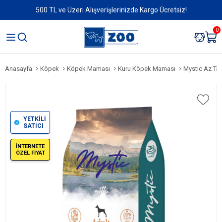
500 TL ve Üzeri Alışverişlerinizde Kargo Ücretsiz!
0
Anasayfa
Köpek
Köpek Maması
Kuru Köpek Maması
Mystic Az Ta
YETKİLİ
SATICI
İNTERNETE
ÖZEL FİYAT