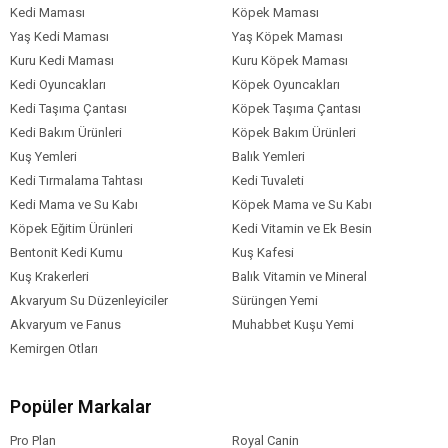
Köpek Yaş
Yetişkin (1-7 Yaş)
Kedi Maması
Köpek Maması
Aralığı
Yaş Kedi Maması
Yaş Köpek Maması
Köpek Maması
Kuru Mama
Kuru Kedi Maması
Kuru Köpek Maması
Formu
Kedi Oyuncakları
Köpek Oyuncakları
Köpek Maması
Düşük Tahıllı
Kedi Taşıma Çantası
Köpek Taşıma Çantası
Tahıl Oranı
Kedi Bakım Ürünleri
Köpek Bakım Ürünleri
Köpek Özel
Tüy ve Deri Sağlığı
Kuş Yemleri
Balık Yemleri
Gereksinim
Kedi Tırmalama Tahtası
Kedi Tuvaleti
Köpek Irk
Tüm Irklara Uygun
Kedi Mama ve Su Kabı
Köpek Mama ve Su Kabı
Boyutu
Köpek Eğitim Ürünleri
Kedi Vitamin ve Ek Besin
Köpek Maması
Somon
Bentonit Kedi Kumu
Kuş Kafesi
İçerik
Kuş Krakerleri
Balık Vitamin ve Mineral
Köpek Maması
11-15 kg
Akvaryum Su Düzenleyiciler
Sürüngen Yemi
Paket Boyutu
Akvaryum ve Fanus
Muhabbet Kuşu Yemi
Köpek Irk
Tümüne Uygun
Kemirgen Otları
Özelliği
Popüler Markalar
Pro Plan
Royal Canin