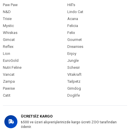
Paw Paw
Hill's
N&D
Lindo Cat
Trixie
Acana
Mystic
Felicia
Whiskas
Felix
Gimcat
Gourmet
Reflex
Dreamies
Lion
Enjoy
EuroGold
Jungle
Nutri Feline
Schesir
Vancat
Vitakraft
Zampa
Tailpetz
Pawise
Gimdog
Catit
Doglife
ÜCRETSİZ KARGO
₺500 ve üzeri alışverişlerinizde kargo ücreti ZOO tarafından
ödenir.