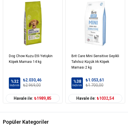
Esmer pirinç
Bezelye
Nohut
Patates
Rafine tavuk yağı
Bira mayası
Balık yağı
Harnup
Nükleotit maya proteini
Dog Chow Kuzu Etli Yetişkin
Kurutulmuş şeker pancarı
Brit Care Mini Sensitive Geyikli
Köpek Maması 14 kg
Tahılsız Küçük Irk Köpek
Mineraller
Maması 2 kg
Prebiotik manan oligo sakkaritler
Deniz yosunu
₺2.030,46
₺1.053,61
Havuç
%32
%38
₺2.969,00
₺1.700,00
İndirim
İndirim
Kabak
Yaban mersini tozu
Havale ile:
₺1989,85
Havale ile:
₺1032,54
Nar
Yucca ekstratı
Pisilyum
Popüler Kategoriler