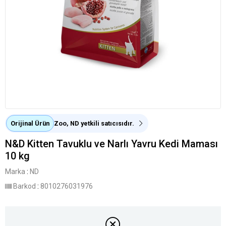
Orijinal Ürün
Zoo, ND yetkili satıcısıdır.
N&D Kitten Tavuklu ve Narlı Yavru Kedi Maması
10 kg
Marka
:
ND
Barkod
:
8010276031976