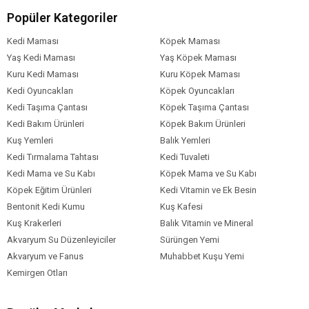
Frenk Üzümü Tozu
Popüler Kategoriler
Sodyum Klorür
Kurutulmuş Bira Mayası
Kedi Maması
Köpek Maması
Zerdeçal Kökü %0.2
Yaş Kedi Maması
Yaş Köpek Maması
Glukozamin
Kuru Kedi Maması
Kuru Köpek Maması
Kondroitin Sülfat.
Kedi Oyuncakları
Köpek Oyuncakları
Kedi Taşıma Çantası
Köpek Taşıma Çantası
Kedi Yaş Aralığı
Yavru (0-12 Ay)
Kedi Bakım Ürünleri
Köpek Bakım Ürünleri
Kuş Yemleri
Balık Yemleri
Kedi Maması
Kuru Mama
Formu
Kedi Tırmalama Tahtası
Kedi Tuvaleti
Kedi Mama ve Su Kabı
Köpek Mama ve Su Kabı
Kedi Maması
Tahılsız
Tahıl Oranı
Köpek Eğitim Ürünleri
Kedi Vitamin ve Ek Besin
Bentonit Kedi Kumu
Kuş Kafesi
Kedi Özel
Bağışıklık Sistemi Gelişimi
Damak
Tatlarına Uygun
Dengeli Beslenme
Gereksinim
Kuş Krakerleri
Balık Vitamin ve Mineral
Diyet
Hamile
Şeker ve Obezite
Hastalıkları
Kilolu
Sindirim Hassasiyeti
Akvaryum Su Düzenleyiciler
Sürüngen Yemi
Tüy ve Deri Sağlığı
Akvaryum ve Fanus
Muhabbet Kuşu Yemi
Kedi Maması
Tavuk
Meyve
Kemirgen Otları
İçerik
Kedi Maması
6-10 kg