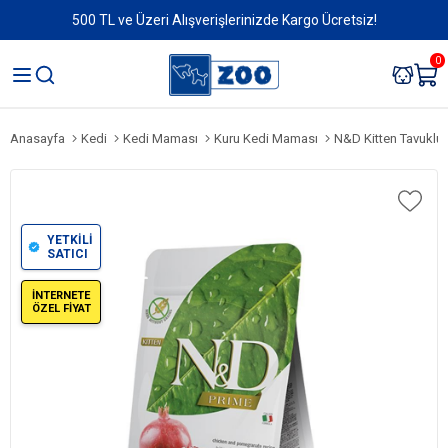
500 TL ve Üzeri Alışverişlerinizde Kargo Ücretsiz!
0
Anasayfa
Kedi
Kedi Maması
Kuru Kedi Maması
N&D Kitten Tavuklu 
YETKİLİ
SATICI
İNTERNETE
ÖZEL FİYAT