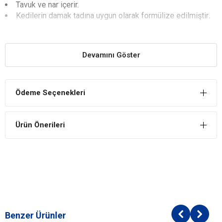
Tavuk ve nar içerir.
Kedilerin damak tadına uygun olarak formülize edilmiştir
.
YARARLARI
Kedilerin Sağlığını Destekler
Devamını Göster
Hamile, yavru ve emziren kedilerin sağlığını destekleyici içeriğe
sahiptir.
Diyetlere Katkı Sağlar
Ödeme Seçenekleri
Tahılsız diyetlerde tercih edilebilir. Kedilerde obezite ve diyabet
oluşumunu önler.
Ürün Önerileri
Yavruların Gelişimine Yardımcıdır
Yavru kedilerin kas, iskelet ve eklem gelişimine katkı sağlayan
içeriği ile büyüme ve gelişmeyi kolayştırır.
İÇİNDEKİLER
BİLEŞİM
Taze Kemiksiz Tavuk %30
Benzer Ürünler
Kurutulmuş Tavuk Eti %28