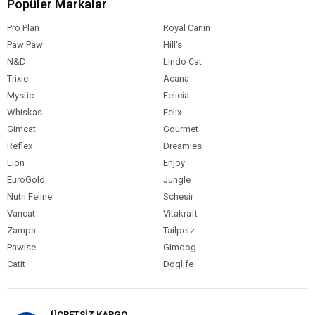
Popüler Markalar
Paket Boyutu
Pro Plan
Kedi Irk Özelliği
Tümüne Uygun
Royal Canin
Paw Paw
Hill's
N&D
Lindo Cat
Trixie
Acana
Mystic
Felicia
Whiskas
Felix
Gimcat
Gourmet
Reflex
Dreamies
Lion
Enjoy
EuroGold
Jungle
Nutri Feline
Schesir
Vancat
Vitakraft
Zampa
Tailpetz
Pawise
Gimdog
Catit
Doglife
ÜCRETSİZ KARGO