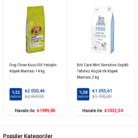
Taze Morina Balığı % 24
Kurutulmuş Morina Balığı %24
Balık Yağı
Kılçıksız Buğday %10
Yulaf %10
Kuru Şeker Pancarı Küspesi
Bitkisel Bezelye Lifi
Havuç
Kurutulmuş Yonca
Dog Chow Kuzu Etli Yetişkin
Brit Care Mini Sensitive Geyikli
İnulin
Köpek Maması 14 kg
Tahılsız Küçük Irk Köpek
Fructooligosaccharides
Maması 2 kg
Mannan- Kurutulmuş Oligosakkaritler
₺2.030,46
₺1.053,61
Kurutulmuş Şeker Portakalı %0.5
%32
%38
₺2.969,00
₺1.700,00
İndirim
İndirim
Kurutulmuş Elma
Nar Tozu
Havale ile:
₺1989,85
Havale ile:
₺1032,54
Ispanak Tozu
Psilyum %0.3
Toz Halinde Siyah Frenk Üzümü
Toz Yaban Mersini
Popüler Kategoriler