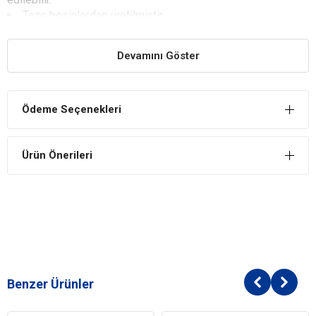
Taze besinlerden üretilmiştir.
Köpeklerin damak tadına uygun içeriğe sahiptir.
Düşük tahıl oranına sahiptir.
Devamını Göster
YARARLARI
Köpeklerin Damak Tadına Uygundur
Ödeme Seçenekleri
Köpeklerin damak tadına uygun olacak morina balığı içeriğine
sahiptir. Protein kaynağı olan bu balık köpeklerin tercih ettiği
lezzetlerden biridir.
Ürün Önerileri
Sağlıklı ve Dengeli Beslenmeyi Sağlar
Köpeklerin sağlıklı ve dengeli beslenmesini sağlar. İçeriği
dengeli ve köpeklerin günlük tüketimi için yeterlidir.
Enerji İhtiyacını Karşılar
Zengin içeriği ile köpeğinizin enerji ihtiyacını karşılar ve
günlük aktifliğe katkı sağlar.
Benzer Ürünler
İÇİNDEKİLER
BİLEŞİM