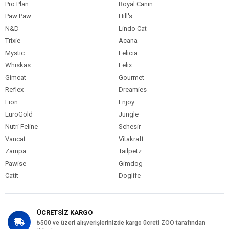
Köpek Maması
6-10 kg
Pro Plan
Royal Canin
Paket Boyutu
Paw Paw
Hill's
Köpek Irk
Tüm Küçük Irklar
N&D
Lindo Cat
Özelliği
Trixie
Acana
Mystic
Felicia
Whiskas
Felix
Gimcat
Gourmet
Reflex
Dreamies
Lion
Enjoy
EuroGold
Jungle
Nutri Feline
Schesir
Vancat
Vitakraft
Zampa
Tailpetz
Pawise
Gimdog
Catit
Doglife
ÜCRETSİZ KARGO
₺500 ve üzeri alışverişlerinizde kargo ücreti ZOO tarafından