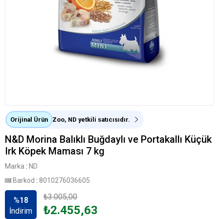
Orijinal Ürün
Zoo, ND yetkili satıcısıdır.
N&D Morina Balıklı Buğdaylı ve Portakallı Küçük
Irk Köpek Maması 7 kg
Marka
:
ND
Barkod
:
8010276036605
₺3.005,00
%
18
₺2.455,63
İndirim