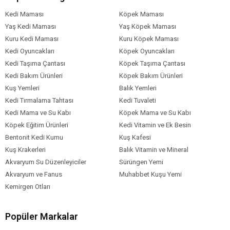
Sodyum Klorür
Kurutulmuş Bira Mayası
Kedi Maması
Köpek Maması
Zerdeçal Kökü %0.2
Yaş Kedi Maması
Yaş Köpek Maması
Glukozamin
Kuru Kedi Maması
Kuru Köpek Maması
Kondroitin Sülfat
Kedi Oyuncakları
Köpek Oyuncakları
Kadife Çiçeği Özü Lutein Kaynağı
Kedi Taşıma Çantası
Köpek Taşıma Çantası
Kedi Bakım Ürünleri
Köpek Bakım Ürünleri
Köpek Yaş
Yetişkin (1-7 Yaş)
Kuş Yemleri
Balık Yemleri
Aralığı
Kedi Tırmalama Tahtası
Kedi Tuvaleti
Köpek Maması
Kuru Mama
Kedi Mama ve Su Kabı
Köpek Mama ve Su Kabı
Formu
Köpek Eğitim Ürünleri
Kedi Vitamin ve Ek Besin
Köpek Maması
Düşük Tahıllı
Bentonit Kedi Kumu
Kuş Kafesi
Tahıl Oranı
Kuş Krakerleri
Balık Vitamin ve Mineral
Köpek Özel
Bağışıklık Sistemi Gelişimi
Eklem
Akvaryum Su Düzenleyiciler
Sürüngen Yemi
Sağlığı
Tüy ve Deri Sağlığı
Gereksinim
Akvaryum ve Fanus
Muhabbet Kuşu Yemi
Köpek Irk
Mini Irk (1-4 kg)
Küçük Irk (5-10 kg)
Kemirgen Otları
Boyutu
Köpek Maması
Balık
Popüler Markalar
İçerik