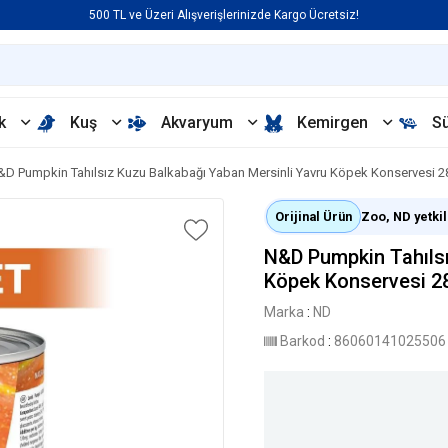
500 TL ve Üzeri Alışverişlerinizde Kargo Ücretsiz!
k
Kuş
Akvaryum
Kemirgen
S
&D Pumpkin Tahılsız Kuzu Balkabağı Yaban Mersinli Yavru Köpek Konservesi 2
Orijinal Ürün
Zoo, ND yetkili
N&D Pumpkin Tahılsı
Köpek Konservesi 28
Marka
:
ND
Barkod
:
86060141025506