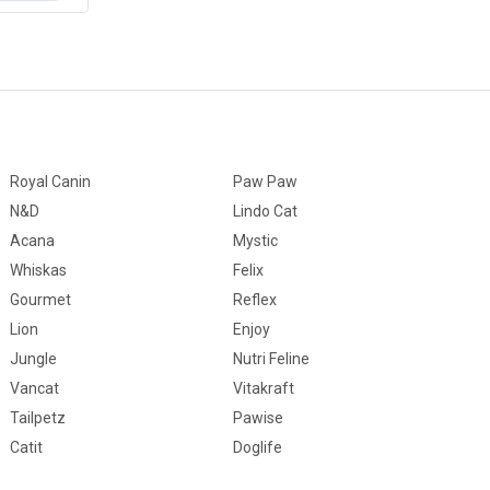
Royal Canin
Paw Paw
N&D
Lindo Cat
Acana
Mystic
Whiskas
Felix
Gourmet
Reflex
Lion
Enjoy
Jungle
Nutri Feline
Vancat
Vitakraft
Tailpetz
Pawise
Catit
Doglife