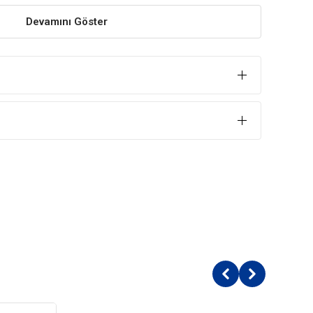
ğun olan köpek konservesi, yavruların sağlıklı ve dengeli
Devamını Göster
zu Balkabağı Yaban Mersinli Yavru Köpek
i (%45),
ası,