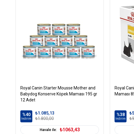
Royal Canin Starter Mousse Mother and
Royal Can
Babydog Konserve Köpek Maması 195 gr
Maması 85
12 Adet
₺1.085,13
₺5
%40
%38
₺1.800,00
₺9
İndirim
İndirim
₺1063,43
Havale ile: