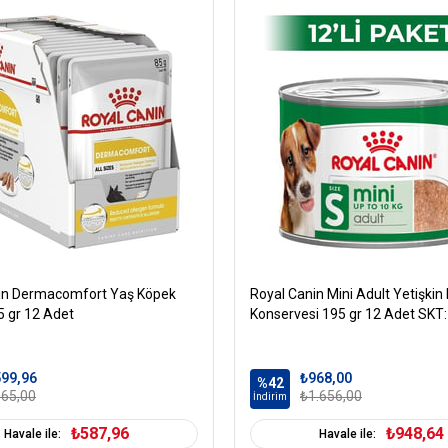
Analitik Bileşenler
Nem %85.00;
Ham protein %6.40;
Ham yağ %4.00;
Ham lif %0.40;
Ham kül %2.40.
in Dermacomfort Yaş Köpek
Royal Canin Mini Adult Yetişkin
 gr 12 Adet
Konservesi 195 gr 12 Adet SKT
99,96
₺968,00
%42
65,00
₺1.656,00
İndirim
₺587,96
₺948,64
Havale ile:
Havale ile: