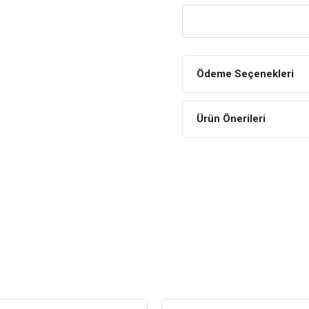
Besin bileşenleri yönünden yo
beslenmesine izin verir.
N&D Pumpkin Tahılsız Ku
Konservesi İçindekiler
Ödeme Seçenekleri
Bileşim
Kuzu gerdan ve omuz et
Ürün Önerileri
Balkabağı (%5),
Haşlanmış tavuk yumurt
Tatlı patates,
Hidrolize balık proteini,
Balık yağı,
Yaban mersini (%2),
Fruktooligosakkaritler,
Kondroitin sülfat,
Glukozamin,
Vitaminler,