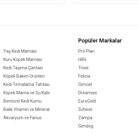
Popüler Markalar
Yaş Kedi Maması
Pro Plan
Kuru Köpek Maması
Hill's
Kedi Taşıma Çantası
Trixie
Köpek Bakım Ürünleri
Felicia
Kedi Tırmalama Tahtası
Gimcat
Köpek Mama ve Su Kabı
Dreamies
Bentonit Kedi Kumu
EuroGold
Balık Vitamin ve Mineral
Schesir
Akvaryum ve Fanus
Zampa
Gimdog