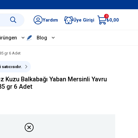
0
Yardım
Üye Girişi
₺0,00
ürüngen
Blog
85 gr 6 Adet
 satıcısıdır.
z Kuzu Balkabağı Yaban Mersinli Yavru
5 gr 6 Adet