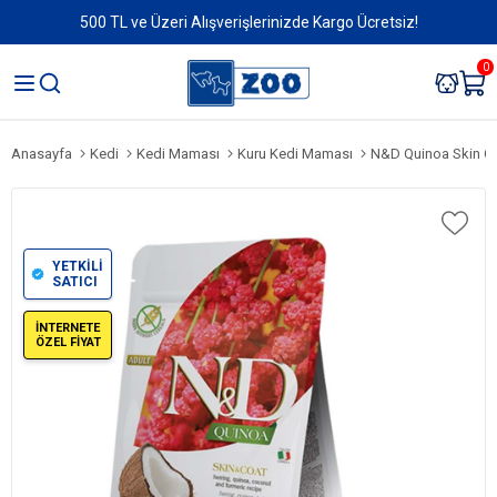
500 TL ve Üzeri Alışverişlerinizde Kargo Ücretsiz!
0
Anasayfa
Kedi
Kedi Maması
Kuru Kedi Maması
N&D Quinoa Skin Coat 
YETKİLİ
SATICI
İNTERNETE
ÖZEL FİYAT