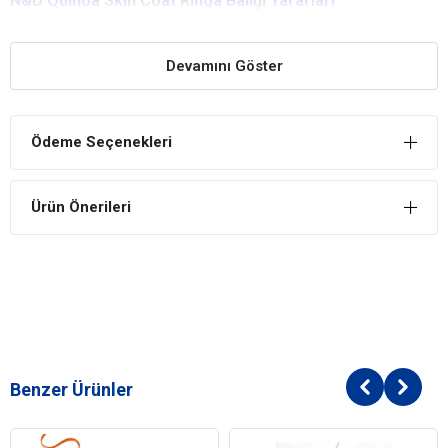
N&D Quinoa Skin Coat Ringa Balığı Yararları
Doğal Koruma
Sadece doğal antioksidanlarla, tokoferolden zengin ekstraktlarla
Devamını Göster
doğal koruma sağlanır.
Katkı Maddesi İçermez
Ödeme Seçenekleri
Kesinlikle tahıl bulunmaz. Her ürünümüz GDO’suzdur.
Enerji Verir
Ürün Önerileri
Düşük glisemik indeksi sayesinde tahıllar olmadığı için gün boyunca
enerji salınımı düzenleyerek obezite ve diabeti önler.
N&D Quinoa Skin Coat Ringa Balığı İçindekiler
Bileşim
Ringa balığı
Kurutulmuş ringa balığı proteini
Bezelye nişastası
Benzer Ürünler
Balık yağı (ringa balığı)
Kinoa çekirdeği ekstratı
Keten tohumu