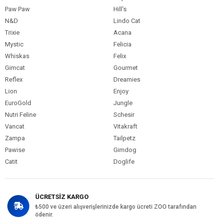
Kedi Maması
0-5 kg
Paw Paw
Hill's
Paket Boyutu
N&D
Lindo Cat
Kedi Irk Özelliği
Tümüne Uygun
Trixie
Acana
Mystic
Felicia
Whiskas
Felix
Gimcat
Gourmet
Reflex
Dreamies
Lion
Enjoy
EuroGold
Jungle
Nutri Feline
Schesir
Vancat
Vitakraft
Zampa
Tailpetz
Pawise
Gimdog
Catit
Doglife
ÜCRETSİZ KARGO
₺500 ve üzeri alışverişlerinizde kargo ücreti ZOO tarafından
ödenir.