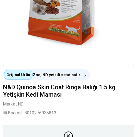
Orijinal Ürün
Zoo, ND yetkili satıcısıdır.
N&D Quinoa Skin Coat Ringa Balığı 1.5 kg
Yetişkin Kedi Maması
Marka
:
ND
Barkod
:
8010276035813