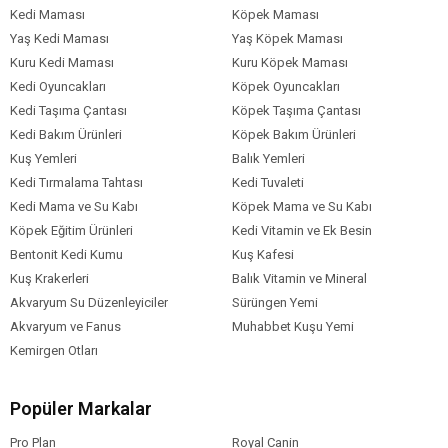
Nem
Kedi Maması
Köpek Maması
Kalsiyum
Yaş Kedi Maması
Yaş Köpek Maması
Magnezyum
Kuru Kedi Maması
Kuru Köpek Maması
Epa
Kedi Oyuncakları
Köpek Oyuncakları
Ham lif
Kedi Taşıma Çantası
Köpek Taşıma Çantası
Ham kül
Kedi Bakım Ürünleri
Köpek Bakım Ürünleri
Fosfor
Kuş Yemleri
Balık Yemleri
Ham Protein
Kedi Tırmalama Tahtası
Kedi Tuvaleti
Kedi Mama ve Su Kabı
Köpek Mama ve Su Kabı
Kedi Yaş Aralığı
Yetişkin (1-7 Yaş)
Köpek Eğitim Ürünleri
Kedi Vitamin ve Ek Besin
Kedi Maması
Kuru Mama
Bentonit Kedi Kumu
Kuş Kafesi
Formu
Kuş Krakerleri
Balık Vitamin ve Mineral
Kedi Maması
Tahılsız
Akvaryum Su Düzenleyiciler
Sürüngen Yemi
Tahıl Oranı
Akvaryum ve Fanus
Muhabbet Kuşu Yemi
Kedi Özel
Bağışıklık Sistemi Gelişimi
Damak
Kemirgen Otları
Tatlarına Uygun
Dengeli Beslenme
Tüy
Gereksinim
Yumağı
Tüy ve Deri Sağlığı
Popüler Markalar
Kedi Maması
Balık
İçerik
Pro Plan
Royal Canin