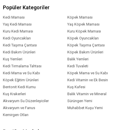
Zerdeçal Kökü % 0.2
Popüler Kategoriler
Aloe Vera 1000Mg
Kedi Maması
Köpek Maması
Yaş Kedi Maması
Yaş Köpek Maması
Köpek Yaş
Yetişkin (1-7 Yaş)
Aralığı
Kuru Kedi Maması
Kuru Köpek Maması
Kedi Oyuncakları
Köpek Oyuncakları
Köpek Maması
Kuru Mama
Formu
Kedi Taşıma Çantası
Köpek Taşıma Çantası
Kedi Bakım Ürünleri
Köpek Bakım Ürünleri
Köpek Maması
Tahılsız
Tahıl Oranı
Kuş Yemleri
Balık Yemleri
Kedi Tırmalama Tahtası
Kedi Tuvaleti
Köpek Özel
Bağışıklık Sistemi Gelişimi
Eklem
Sağlığı
Kilolu
Sindirim Hassasiyeti
Tüy
Gereksinim
Kedi Mama ve Su Kabı
Köpek Mama ve Su Kabı
ve Deri Sağlığı
Köpek Eğitim Ürünleri
Kedi Vitamin ve Ek Besin
Köpek Irk
Orta Irk (11-25 kg)
Büyük Irk (26-44 kg)
Bentonit Kedi Kumu
Kuş Kafesi
Boyutu
Kuş Krakerleri
Balık Vitamin ve Mineral
Köpek Maması
Balık
Akvaryum Su Düzenleyiciler
Sürüngen Yemi
İçerik
Akvaryum ve Fanus
Muhabbet Kuşu Yemi
Köpek Maması
0-5 kg
Kemirgen Otları
Paket Boyutu
Köpek Irk
Tüm Orta-Büyük Irklar
Özelliği