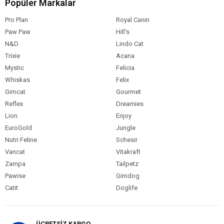
Popüler Markalar
Pro Plan
Royal Canin
Paw Paw
Hill's
N&D
Lindo Cat
Trixie
Acana
Mystic
Felicia
Whiskas
Felix
Gimcat
Gourmet
Reflex
Dreamies
Lion
Enjoy
EuroGold
Jungle
Nutri Feline
Schesir
Vancat
Vitakraft
Zampa
Tailpetz
Pawise
Gimdog
Catit
Doglife
ÜCRETSİZ KARGO