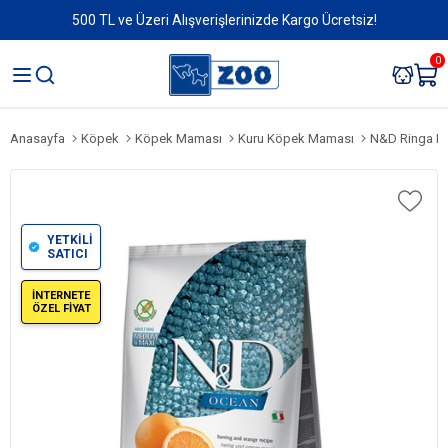
500 TL ve Üzeri Alışverişlerinizde Kargo Ücretsiz!
0
Anasayfa
Köpek
Köpek Maması
Kuru Köpek Maması
N&D Ringa Balık
YETKİLİ
SATICI
İNTERNETE
ÖZEL FİYAT